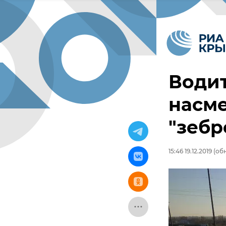
Водит
насме
"зебр
15:46 19.12.2019
(обн