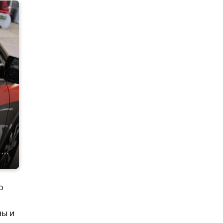
о
ны и