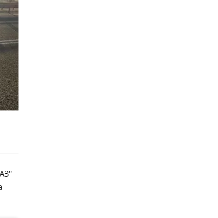
АЗ"
а