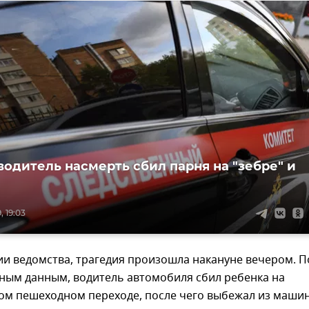
водитель насмерть сбил парня на "зебре" и
, 19:03
и ведомства, трагедия произошла накануне вечером. П
ным данным, водитель автомобиля сбил ребенка на
ом пешеходном переходе, после чего выбежал из маши