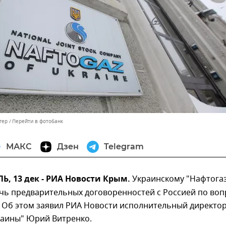
гер
Перейти в фотобанк
МАКС
Дзен
Telegram
, 13 дек - РИА Новости Крым.
Украинскому "Нафтогаз
чь предварительных договоренностей с Россией по воп
. Об этом заявил РИА Новости исполнительный директо
раины" Юрий Витренко.