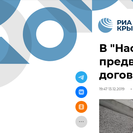
В "На
пред
догов
19:47 13.12.2019