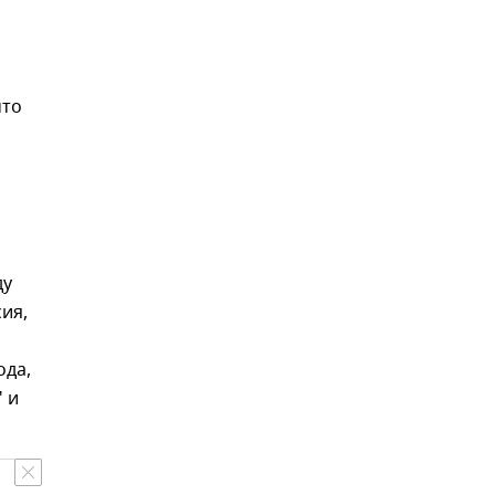
и
что
ду
ия,
ода,
 и