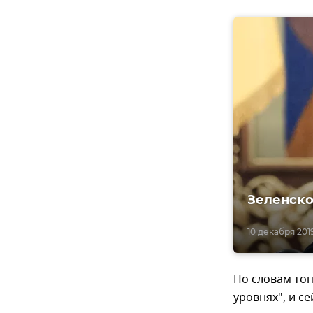
Зеленско
10 декабря 2019
По словам то
уровнях", и с