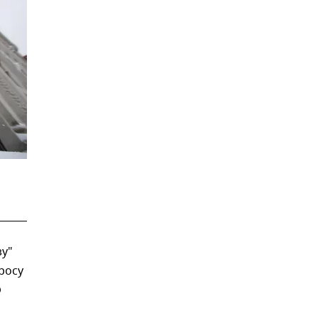
у"
росу
р