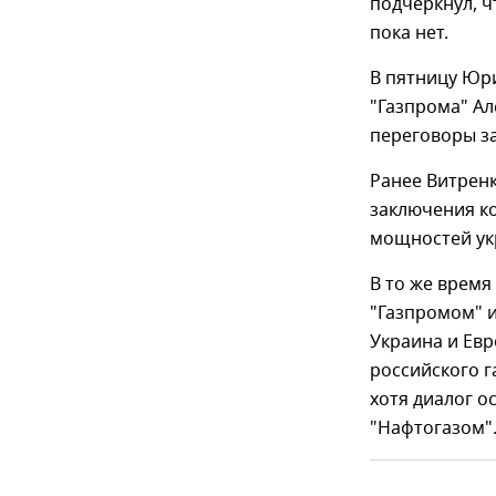
подчеркнул, 
пока нет.
В пятницу Юри
"Газпрома" Ал
переговоры з
Ранее Витренк
заключения к
мощностей ук
В то же время
"Газпромом" и
Украина и Евр
российского г
хотя диалог 
"Нафтогазом"