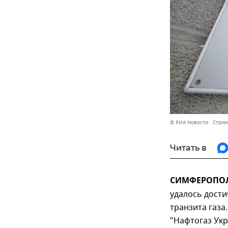
© РИА Новости . Стрин
Читать в
СИМФЕРОПОЛЬ
удалось дости
транзита газа
"Нафтогаз Ук