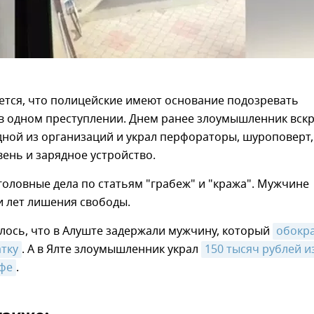
ется, что полицейские имеют основание подозревать
в одном преступлении. Днем ранее злоумышленник вск
ной из организаций и украл перфораторы, шуроповерт,
ень и зарядное устройство.
оловные дела по статьям "грабеж" и "кража". Мужчине
и лет лишения свободы.
лось, что в Алуште задержали мужчину, который
обокра
тку
. А в Ялте злоумышленник украл
150 тысяч рублей из
афе
.