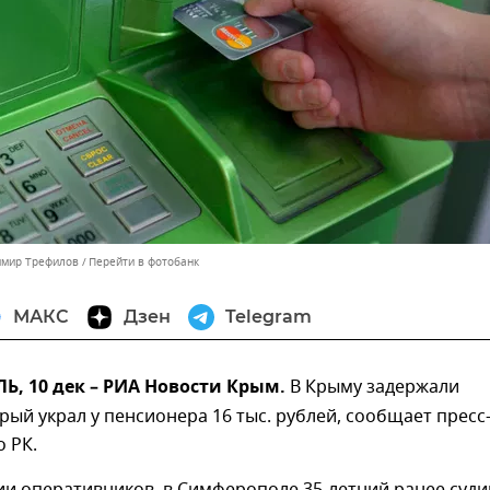
имир Трефилов
Перейти в фотобанк
МАКС
Дзен
Telegram
, 10 дек – РИА Новости Крым.
В Крыму задержали
рый украл у пенсионера 16 тыс. рублей, сообщает пресс
 РК.