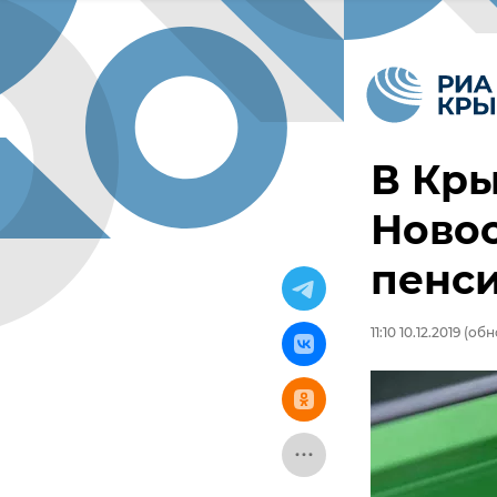
В Кры
Ново
пенси
11:10 10.12.2019
(обно