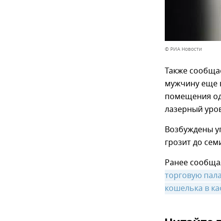
© РИА Новости
Также сообща
мужчину еще 
помещения од
лазерный уров
Возбуждены уг
грозит до сем
Ранее сообща
торговую пала
кошелька в к