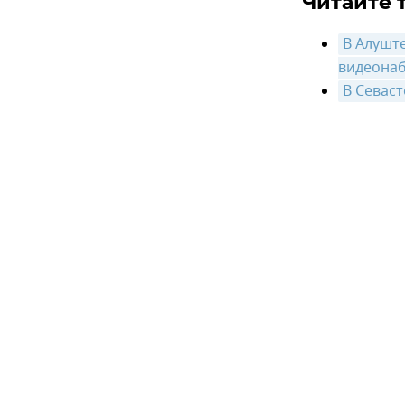
Читайте 
В Алушт
видеона
В Севаст