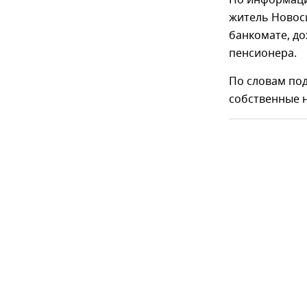
По информаци
житель Новоси
банкомате, до
пенсионера.
По словам по
собственные 