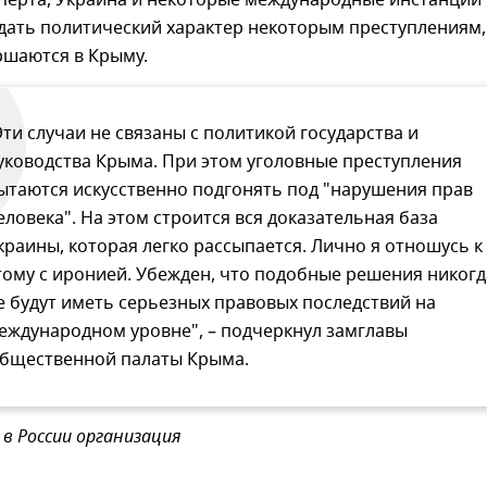
сперта, Украина и некоторые международные инстанции
дать политический характер некоторым преступлениям,
ршаются в Крыму.
Эти случаи не связаны с политикой государства и
уководства Крыма. При этом уголовные преступления
ытаются искусственно подгонять под "нарушения прав
еловека". На этом строится вся доказательная база
краины, которая легко рассыпается. Лично я отношусь к
тому с иронией. Убежден, что подобные решения никогд
е будут иметь серьезных правовых последствий на
еждународном уровне", – подчеркнул замглавы
бщественной палаты Крыма.
в России организация