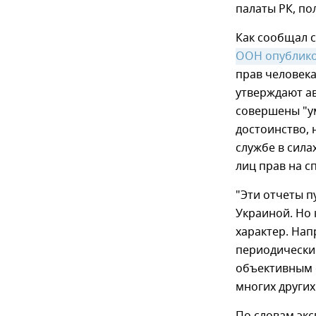
палаты РК, по
Как сообщал 
ООН опублико
прав человека
утверждают ав
совершены "у
достоинство, 
службе в сил
лиц прав на с
"Эти отчеты 
Украиной. Но 
характер. Нап
периодически 
объективным о
многих других