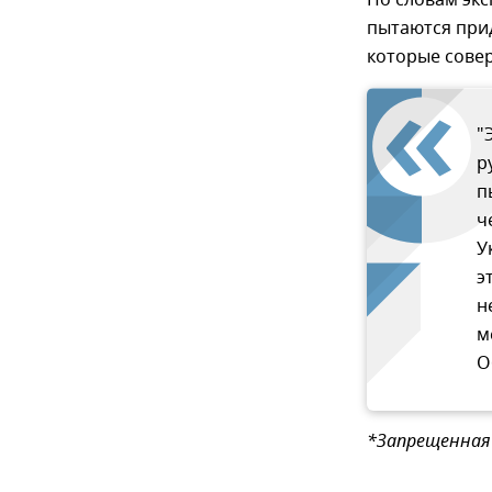
По словам эк
пытаются при
которые сове
"
р
п
ч
У
э
н
м
О
*Запрещенная 