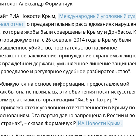
литолог Александр Форманчук.
сайт РИА Новости Крым,
Международный уголовный суд 
вал отчет
о предварительных расследованиях наруше
, которые якобы были совершены в Крыму и Донбассе. 
торы документа, с 26 февраля 2014 года в Крыму были
мышленное убийство, посягательство на личное
незаконное заключение, принуждение охраняемых лиц к
ах враждебной державы, умышленное лишение защища
праведливое и регулярное судебное разбирательство".
публикуются на основе информации, предоставляемой
как бы она не пыжилась, эти обвинения носят искусств
ример, активисты организации "Хизб ут-Тахрир"*
привлекаются к уголовной ответственности в Крыму по
снованиям. Эта партия давно запрещена в России и во
 странах", – сказал Форманчук Р
ИА Новости Крым.