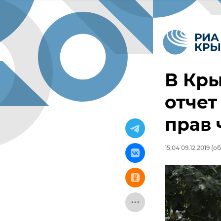
В Кры
отчет
прав 
15:04 09.12.2019
(об