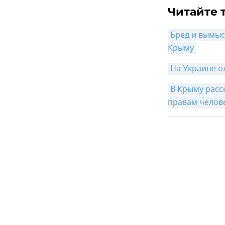
Читайте 
Бред и вымыс
Крыму
На Украине о
В Крыму расс
правам челов