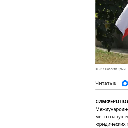
© РИА Новости Крым .
Читать в
СИМФЕРОПОЛЬ,
Международно
место нарушен
юридических 