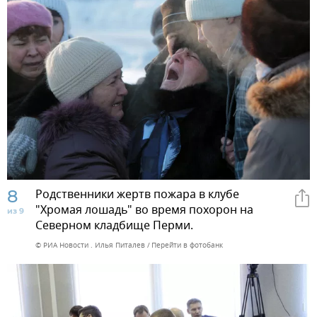
8
Родственники жертв пожара в клубе
"Хромая лошадь" во время похорон на
из 9
Северном кладбище Перми.
© РИА Новости . Илья Питалев
Перейти в фотобанк