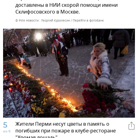
доставлены в НИИ скорой помощи имени
Склифосовского в Москве.
© РИА Новости . Георгий Куролесин
Перейти в фотобанк
5
Жители Перми несут цветы в память о
погибших при пожаре в клубе-ресторане
из 9
"Хромая лошадь".