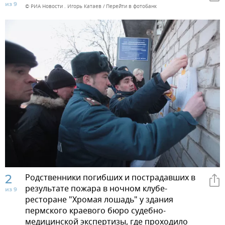
из 9
© РИА Новости . Игорь Катаев
Перейти в фотобанк
2
Родственники погибших и пострадавших в
результате пожара в ночном клубе-
из 9
ресторане "Хромая лошадь" у здания
пермского краевого бюро судебно-
медицинской экспертизы, где проходило