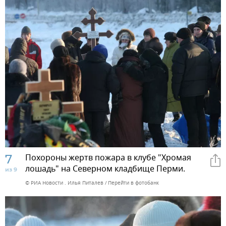
7
Похороны жертв пожара в клубе "Хромая
лошадь" на Северном кладбище Перми.
из 9
© РИА Новости . Илья Питалев
Перейти в фотобанк