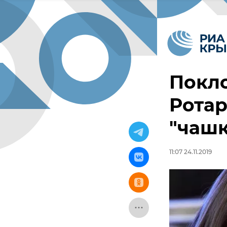
Покло
Ротар
"чашк
11:07 24.11.2019