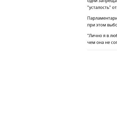
одни запреща
"усталость" о
Парламентари
при этом выбо
"Лично я в лю
чем она не со