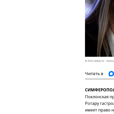
© РИА Новости . Алек
Читать в
СИМФЕРОПОЛЬ
Поклонская п
Ротару гастро
имеет право н