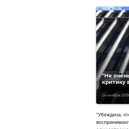
"Не очен
критику 
24 ноября 2019
"Убеждена, чт
воспринимают 