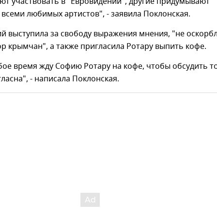
ют участвовать в "Евровидении", другие придумывают
т всеми любимых артистов", - заявила Поклонская.
й выступила за свободу выражения мнения, "не оскорб
р крымчан", а также пригласила Ротару выпить кофе.
бое время жду Софию Ротару на кофе, чтобы обсудить то
гласна", - написала Поклонская.