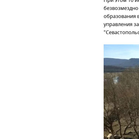
При этом 10 и
безвозмездно
образования в
управления з
"Севастопольс