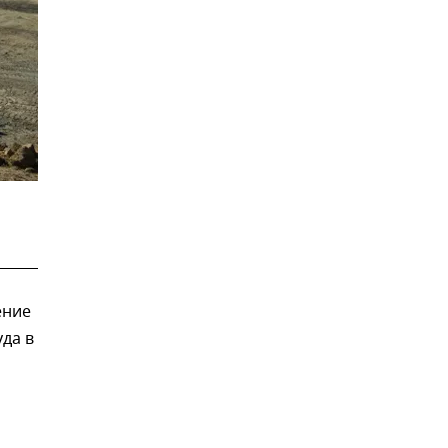
ение
да в