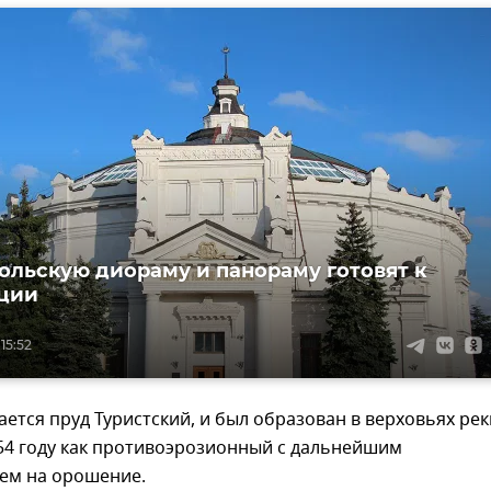
ольскую диораму и панораму готовят к
ции
15:52
ется пруд Туристский, и был образован в верховьях рек
54 году как противоэрозионный с дальнейшим
ем на орошение.