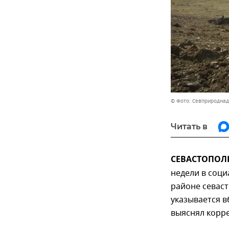
© Фото: Севприроднад
Читать в
СЕВАСТОПОЛЬ,
недели в соци
районе севаст
указывается в
выяснял корр