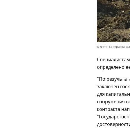
© Фото: Севприроднад
Специалистам
определено ее
"По результат
заключен гос
для капиталь
сооружения в
контракта нап
"Государствен
достоверност