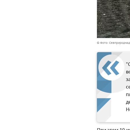
© Фото: Севприроднад
"
в
з
с
п
д
Н