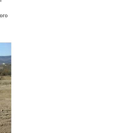
т
ного