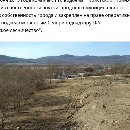
юня 2019 года комплекс ГТС водоема "Туристский" приня
 из собственности внутригородского муниципального
 собственность города и закреплен на праве оператив
а подведомственным Севприроднадзору ГКУ
кое лесничество".