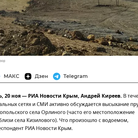
зор
МАКС
Дзен
Telegram
 20 ноя — РИА Новости Крым, Андрей Киреев.
В теч
альных сетях и СМИ активно обсуждается высыхание пру
опольского села Орлиного (часто его местоположение
близи села Кизилового). Что произошло с водоемом,
еспондент РИА Новости Крым.