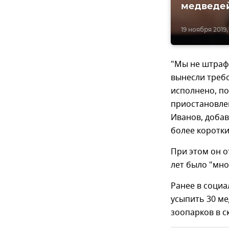
медведе
19 ноября 2019, 
"Мы не штрафо
вынесли треб
исполнено, по
приостановлен
Иванов, добав
более коротки
При этом он о
лет было "мно
Ранее в социа
усыпить 30 ме
зоопарков в с