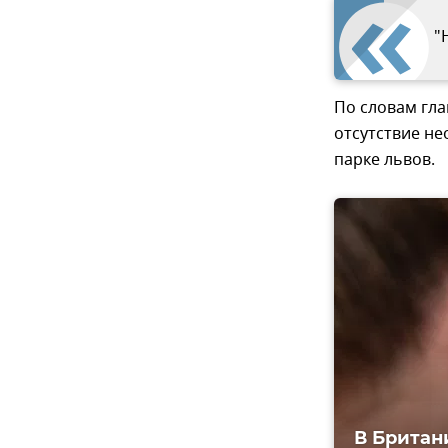
"
По словам гла
отсутствие н
парке львов.
В Британ