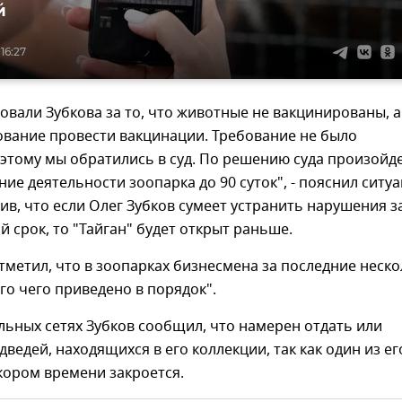
й
16:27
вали Зубкова за то, что животные не вакцинированы, а
ование провести вакцинации. Требование не было
этому мы обратились в суд. По решению суда произойд
ие деятельности зоопарка до 90 суток", - пояснил ситу
ив, что если Олег Зубков сумеет устранить нарушения з
й срок, то "Тайган" будет открыт раньше.
тметил, что в зоопарках бизнесмена за последние неск
го чего приведено в порядок".
льных сетях Зубков сообщил, что намерен отдать или
дведей, находящихся в его коллекции, так как один из ег
кором времени закроется.