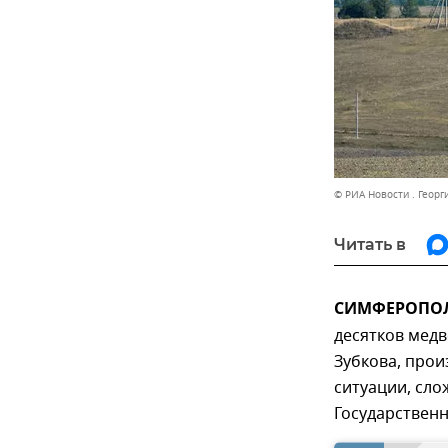
© РИА Новости . Георг
Читать в
СИМФЕРОПОЛЬ
десятков мед
Зубкова, прои
ситуации, сло
Государственн