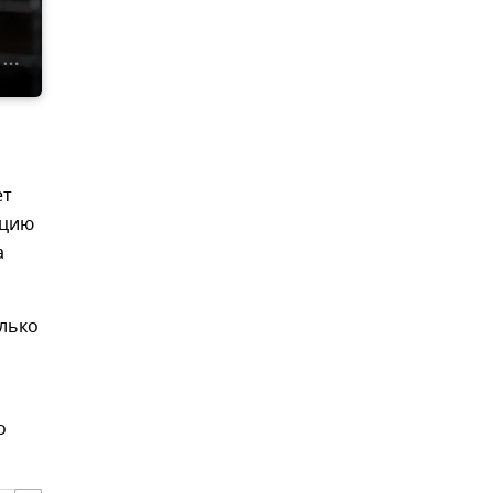
ет
ацию
а
олько
о