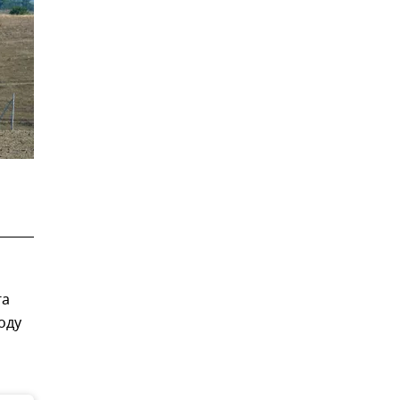
га
оду