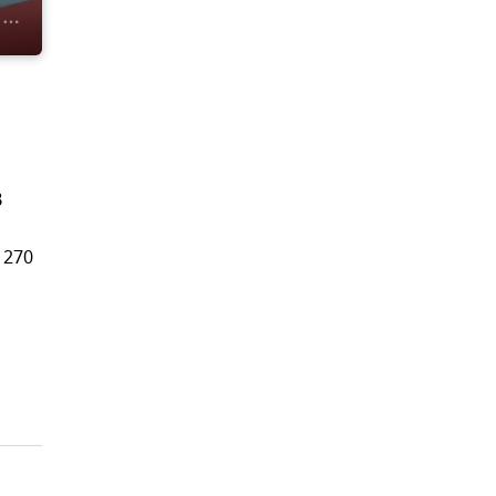
В
 270