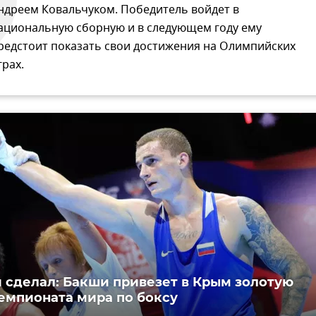
ндреем Ковальчуком. Победитель войдет в
ациональную сборную и в следующем году ему
редстоит показать свои достижения на Олимпийских
грах.
 сделал: Бакши привезет в Крым золотую
емпионата мира по боксу