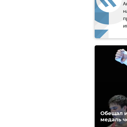
А
н
п
и
Обещал и
медаль ч