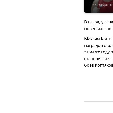
21 сентября 2019
В награду сев
новенькое авт
Максим Коптяк
наградой стал
этом же году 
становился чем
боев Коптяков