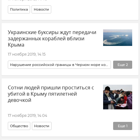
Политика
Новости
Украинские буксиры ждут передачи
задержанных кораблей вблизи
Крыма
17 ноября 2019, 14:15
Нарушение российской границы в Черном море кораблями ВМС Украины
Еще
2
Политика
Новости
Сотни людей пришли проститься с
убитой в Крыму пятилетней
девочкой
17 ноября 2019, 14:04
Общество
Новости
Еще
1
Убийство пятилетней Даши Пилипенко