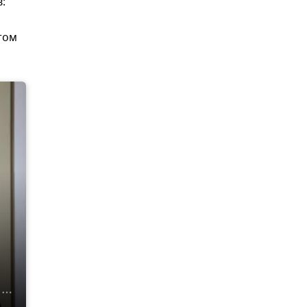
:
том