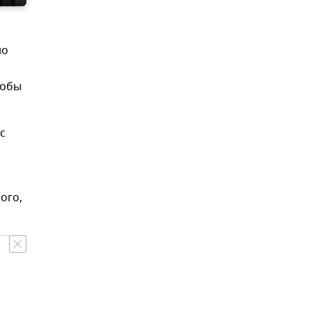
но
тобы
с
ого,