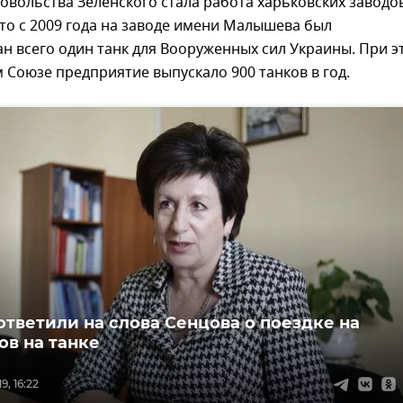
вольства Зеленского стала работа харьковских заводов
то с 2009 года на заводе имени Малышева был
н всего один танк для Вооруженных сил Украины. При э
 Союзе предприятие выпускало 900 танков в год.
ответили на слова Сенцова о поездке на
ов на танке
9, 16:22