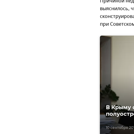
Причиной недо
выяснилось, ч
сконструирова
при Советском
В Крыму 
полуостр
10 сентября 201