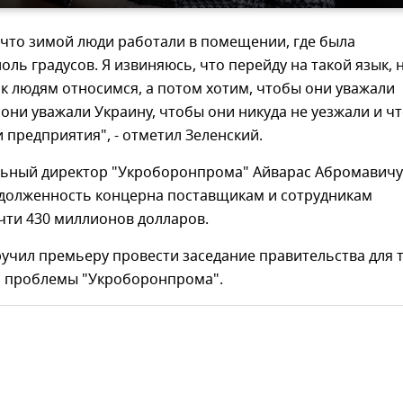
 что зимой люди работали в помещении, где была
оль градусов. Я извиняюсь, что перейду на такой язык, 
у к людям относимся, а потом хотим, чтобы они уважали
 они уважали Украину, чтобы они никуда не уезжали и ч
и предприятия", - отметил Зеленский.
льный директор "Укроборонпрома" Айварас Абромавичу
задолженность концерна поставщикам и сотрудникам
чти 430 миллионов долларов.
учил премьеру провести заседание правительства для т
 проблемы "Укроборонпрома".