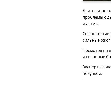
Длительное на
проблемы с ды
и астмы.
Сок цветка д
сильные ожоги
Несмотря на л
и головные бо
Эксперты сове
покупкой.