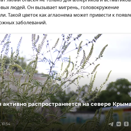
т лилий опасен не только для аллергиков и астматиков
овых людей. Он вызывает мигрень, головокружение
ли. Такой цветок как аглаонема может привести к появ
кожных заболеваний.
 активно распространяется на севере Крыма
 10:54