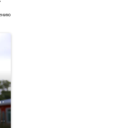
,
лению
 -