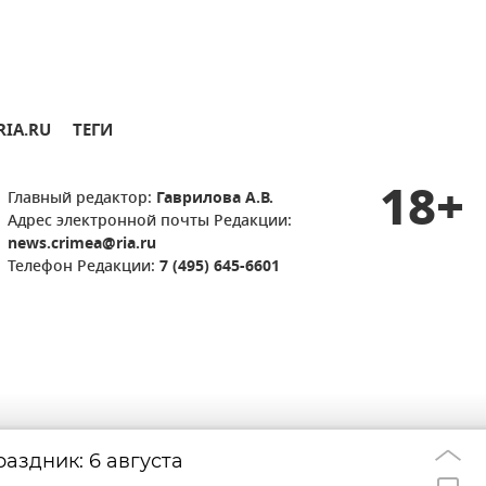
RIA.RU
ТЕГИ
18+
Главный редактор:
Гаврилова А.В.
Адрес электронной почты Редакции:
news.crimea@ria.ru
Телефон Редакции:
7 (495) 645-6601
аздник: 6 августа
Смертельная ат
22:57
подготовка к вы