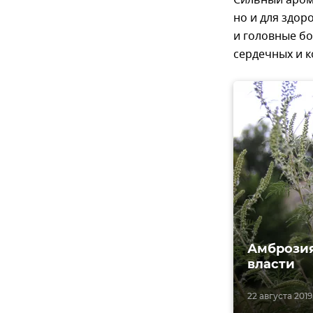
Сильный арома
но и для здор
и головные бо
сердечных и 
Амброзия
власти
22 августа 2019,