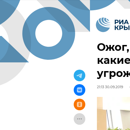
Ожог,
каки
угро
21:13 30.09.2019