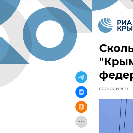
Сколь
"Крым
феде
07:25 26.09.2019