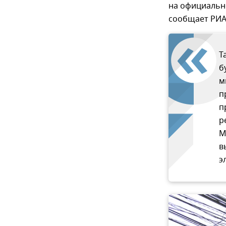
на официальн
сообщает РИА
Т
б
м
п
п
р
М
в
э