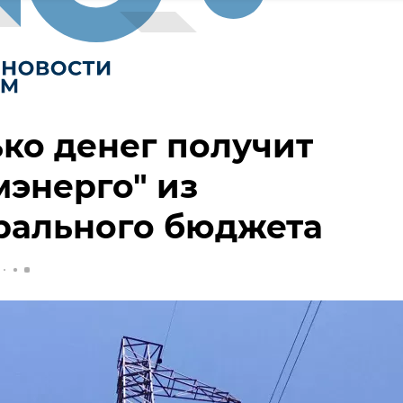
ко денег получит
энерго" из
рального бюджета