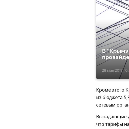
В "Крымэ
провайд
28 мая 2019, 10
Кроме этого К
из бюджета 5
сетевым орга
Выпадающие д
что тарифы на