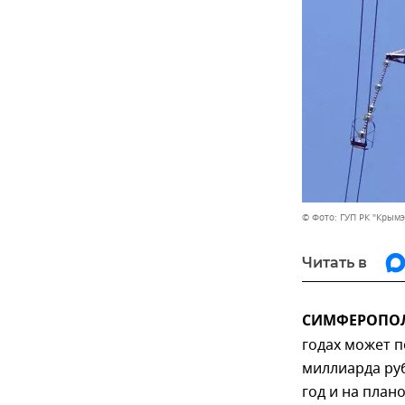
© Фото: ГУП РК "Крымэ
Читать в
СИМФЕРОПОЛЬ
годах может п
миллиарда руб
год и на план