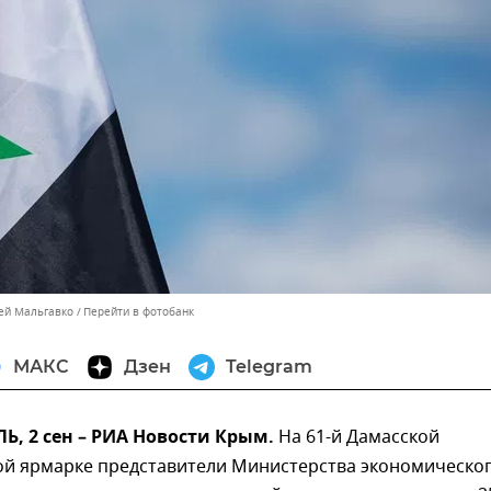
сей Мальгавко
Перейти в фотобанк
МАКС
Дзен
Telegram
, 2 cен – РИА Новости Крым.
На 61-й Дамасской
й ярмарке представители Министерства экономическо