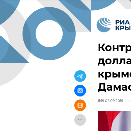
Контр
долла
крымс
Дама
11:19 02.09.2019