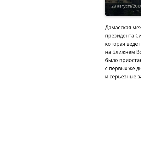
28 августа 2019
Дамасская ме
президента Си
которая ведет
на Ближнем Во
было приостан
с первых же д
и серьезные з