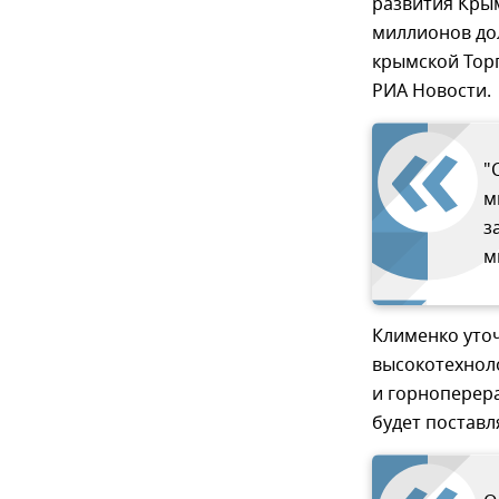
развития Кры
миллионов до
крымской Тор
РИА Новости.
"
м
з
м
Клименко уточ
высокотехнол
и горноперер
будет поставл