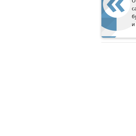
О
с
б
и