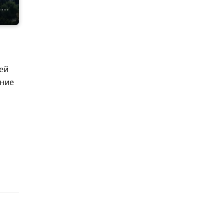
ей
ение