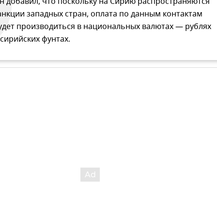
н добавил, что поскольку на Сирию распространяются
анкции западных стран, оплата по данным контактам
удет производиться в национальных валютах — рублях
 сирийских фунтах.