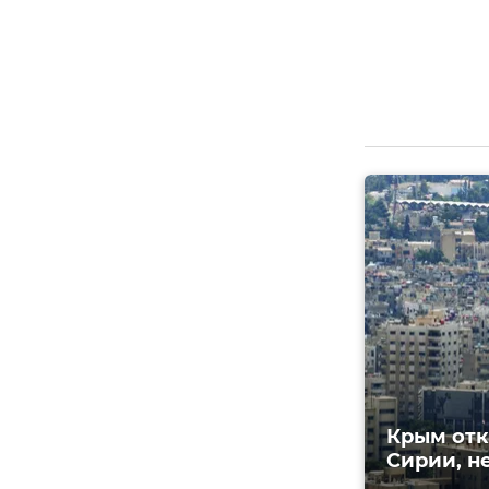
Крым отк
Сирии, н