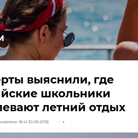
м
рты выяснили, где
ийские школьники
евают летний отдых
новлено: 18:41 30.08.2019)