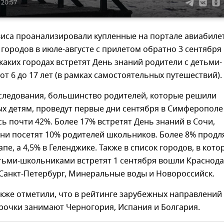
 20:57
виса проанализировали купленные на портале авиабиле
 городов в июле-августе с прилетом обратно 3 сентября
 каких городах встретят День знаний родители с детьми-
т 6 до 17 лет (в рамках самостоятельных путешествий).
следования, большинство родителей, которые решили
х детям, проведут первые дни сентября в Симферополе
сь почти 42%. Более 17% встретят День знаний в Сочи,
дни посетят 10% родителей школьников. Более 8% продл
пе, а 4,5% в Геленджике. Также в список городов, в кото
тьми-школьниками встретят 1 сентября вошли Краснода
Санкт-Петербург, Минеральные воды и Новороссийск.
кже отметили, что в рейтинге зарубежных направлений
рочки занимают Черногория, Испания и Болгария.