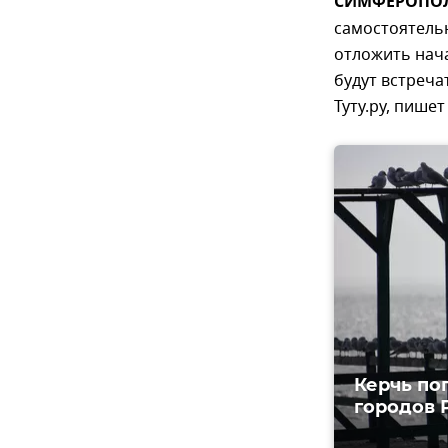
СИМФЕРОПОЛЬ
самостоятельн
отложить нача
будут встреча
Туту.ру, пише
Керчь по
городов 