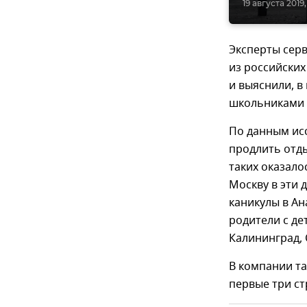
19 августа 2019,
Эксперты сер
из российских
и выяснили, в
школьниками о
По данным ис
продлить отды
таких оказало
Москву в эти 
каникулы в Ана
родители с де
Калининград, 
В компании та
первые три ст