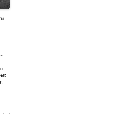
ты
 –
ят
рых
р,