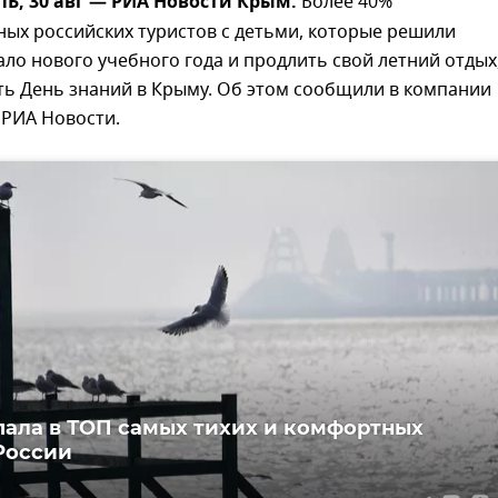
, 30 авг — РИА Новости Крым.
Более 40%
ых российских туристов с детьми, которые решили
ло нового учебного года и продлить свой летний отдых
ть День знаний в Крыму. Об этом сообщили в компании
т РИА Новости.
пала в ТОП самых тихих и комфортных
России