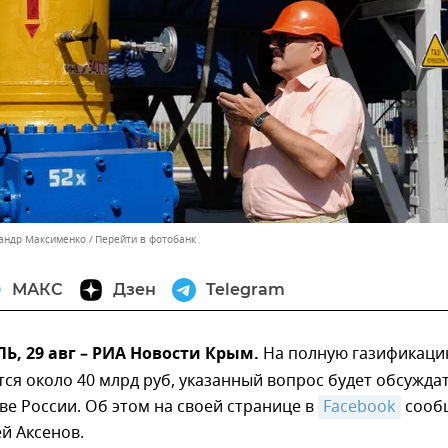
сандр Максименко
Перейти в фотобанк
МАКС
Дзен
Telegram
, 29 авг – РИА Новости Крым.
На полную газификац
ся около 40 млрд руб, указанный вопрос будет обсужда
ве России. Об этом на своей странице в
Facebook
сооб
ей Аксенов.