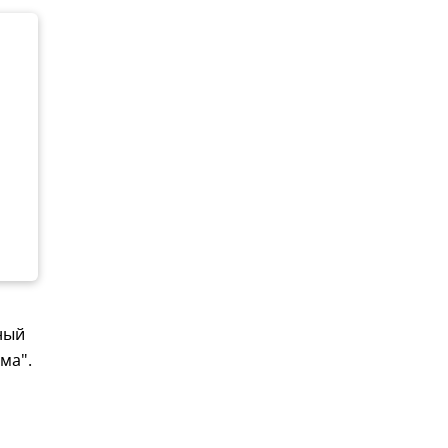
ный
ма".