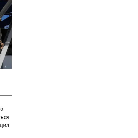
ию
ться
щил