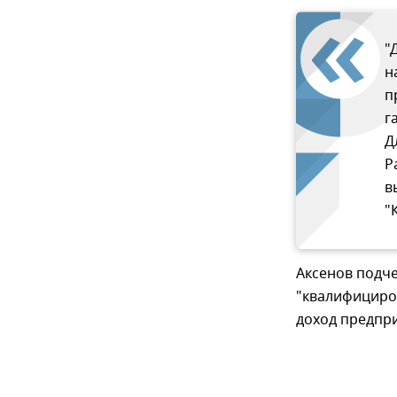
"
н
п
г
Д
Р
в
"
Аксенов подче
"квалифициро
доход предпри