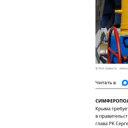
© РИА Новости . Алек
Читать в
СИМФЕРОПОЛЬ
Крыма требует
в правительст
глава РК Серг