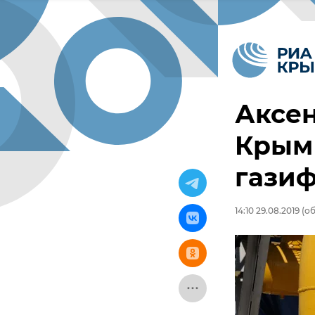
Аксен
Крым
гази
14:10 29.08.2019
(об