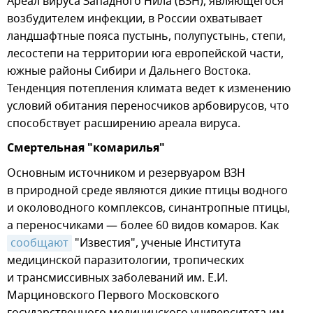
Ареал вируса Западного Нила (ВЗН), являющегося
возбудителем инфекции, в России охватывает
ландшафтные пояса пустынь, полупустынь, степи,
лесостепи на территории юга европейской части,
южные районы Сибири и Дальнего Востока.
Тенденция потепления климата ведет к изменению
условий обитания переносчиков арбовирусов, что
способствует расширению ареала вируса.
Смертельная "комарилья"
Основным источником и резервуаром ВЗН
в природной среде являются дикие птицы водного
и околоводного комплексов, синантропные птицы,
а переносчиками — более 60 видов комаров. Как
сообщают
"Известия", ученые Института
медицинской паразитологии, тропических
и трансмиссивных заболеваний им. Е.И.
Марциновского Первого Московского