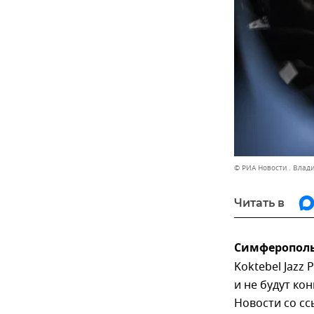
© РИА Новости . Влад
Читать в
Симферополь,
Koktebel Jazz 
и не будут ко
Новости со сс