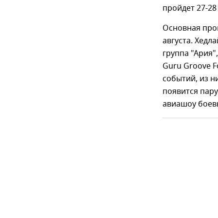
пройдет 27-28 
Основная прог
августа. Хедл
группа "Ария"
Guru Groove F
событий, из н
появится пару
авиашоу боевы