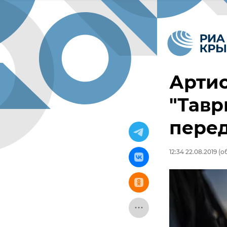
Артис
"Тавр
перед
12:34 22.08.2019
(об