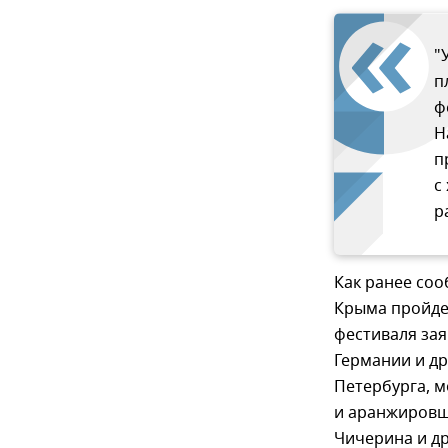
"
п
ф
Н
п
с
р
Как ранее со
Крыма пройдет
фестиваля зая
Германии и дру
Петербурга, м
и аранжировщ
Чичерина и дру