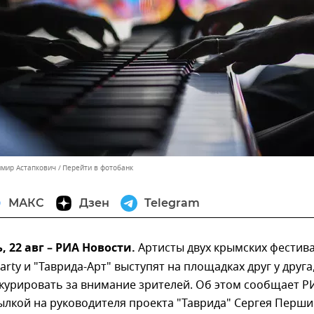
имир Астапкович
Перейти в фотобанк
МАКС
Дзен
Telegram
 22 авг – РИА Новости.
Артисты двух крымских фестив
Party и "Таврида-Арт" выступят на площадках друг у друга
нкурировать за внимание зрителей. Об этом сообщает Р
ылкой на руководителя проекта "Таврида" Сергея Перши