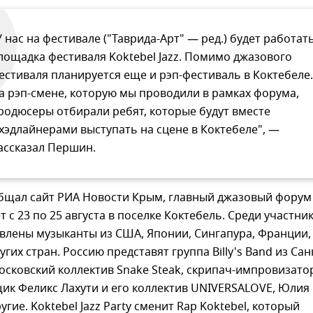
У нас на фестивале ("Таврида-Арт" — ред.) будет работат
лощадка фестиваля Koktebel Jazz. Помимо джазового
естиваля планируется еще и рэп-фестиваль в Коктебеле.
а рэп-смене, которую мы проводили в рамках форума,
родюсеры отбирали ребят, которые будут вместе
 хэдлайнерами выступать на сцене в Коктебеле", —
ассказал Першин.
общал сайт РИА Новости Крым, главный джазовый форум
 с 23 по 25 августа в поселке Коктебель. Среди участни
влены музыканты из США, Японии, Сингапура, Франции,
гих стран. Россию представят группа Billy's Band из Сан
осковский коллектив Snake Steak, cкрипач-импровизато
ик Феликс Лахути и его коллектив UNIVERSALOVE, Юлия
гие. Koktebel Jazz Party сменит Rap Koktebel, который