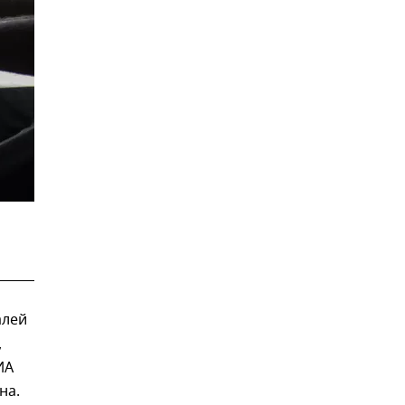
алей
,
ИА
на.