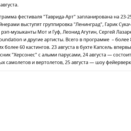
августа.
рамма фестиваля "Таврида-Арт" запланирована на 23-2
айнерами выступят группировка "Ленинград", Гарик Сукач
, рэп-музыканты Мот и Гуф, Леонид Агутин, Сергей Лазар
oundation и другие артисты. Всего в программе – более 
их более 60 кастингов. 23 августа в бухте Капсель вперв
сник "Херсонес" с алыми парусами, 24 августа — состои
х самолетов и вертолетов, 25 августа — шоу фейерверк