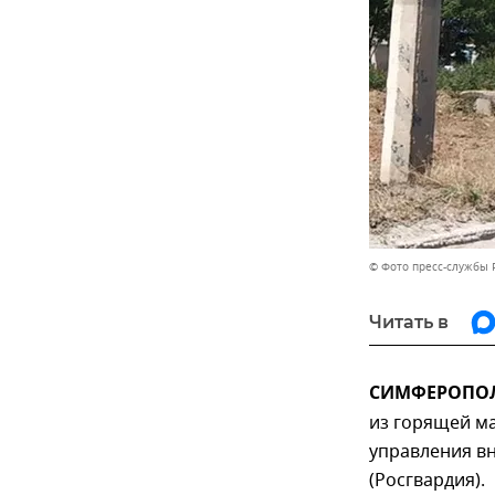
© Фото пресс-службы Р
Читать в
СИМФЕРОПОЛЬ
из горящей м
управления в
(Росгвардия).