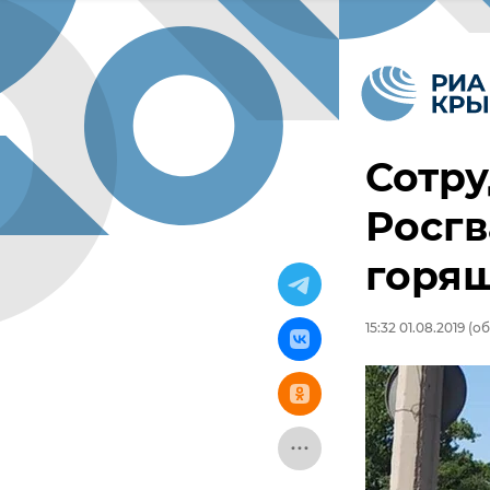
Сотру
Росгв
горя
15:32 01.08.2019
(об