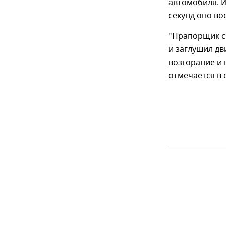
автомобиля. И
секунд оно в
"Прапорщик с
и заглушил дв
возгорание и 
отмечается в