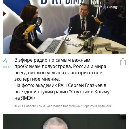
4
В эфире радио по самым важным
проблемам полуострова, России и мира
из 17
всегда можно услышать авторитетное
экспертное мнение.
На фото: академик РАН Сергей Глазьев в
выездной студии радио "Спутник в Крыму"
на ЯМЭФ
© РИА Новости Крым . Александр Полегенько
Перейти в фотобанк