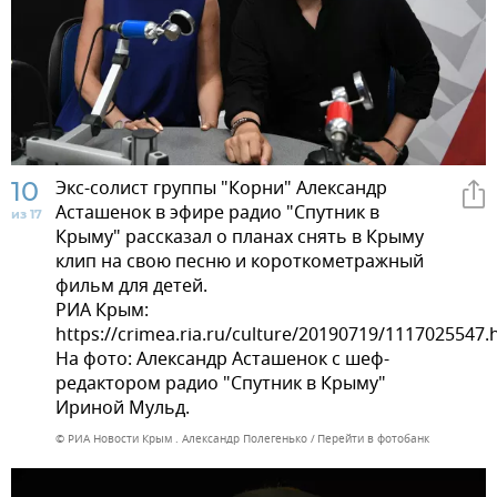
10
Экс-солист группы "Корни" Александр
Асташенок в эфире радио "Спутник в
из 17
Крыму" рассказал о планах снять в Крыму
клип на свою песню и короткометражный
фильм для детей.
РИА Крым:
https://crimea.ria.ru/culture/20190719/1117025547.
На фото: Александр Асташенок с шеф-
редактором радио "Спутник в Крыму"
Ириной Мульд.
© РИА Новости Крым . Александр Полегенько
Перейти в фотобанк