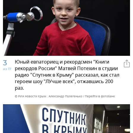
3
Юный евпаториец и рекордсмен "Книги
рекордов России" Матвей Потехин в студии
из 17
радио "Спутник в Крыму" рассказал, как стал
героем шоу "ЛУчше всех", отжавшись 200
раз.
© РИА Новости Крым . Александр Полегенько
Перейти в фотобанк