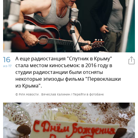
16
А еще радиостанция "Спутник в Крыму"
стала местом киносъемок: в 2016 году в
из 17
студии радиостанции были отсняты
некоторые эпизоды фильма "Первоклашки
из Крыма".
© РИА Новости . Вячеслав Калинин
Перейти в фотобанк