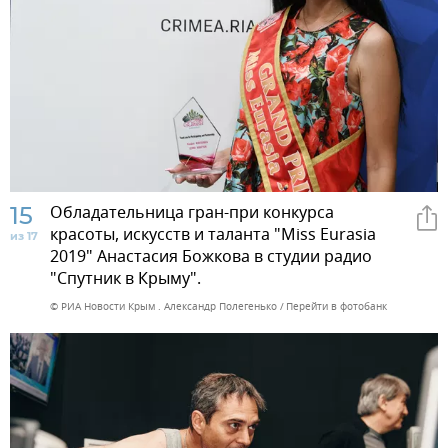
15
Обладательница гран-при конкурса
красоты, искусств и таланта "Miss Eurasia
из 17
2019" Анастасия Божкова в студии радио
"Спутник в Крыму".
© РИА Новости Крым . Александр Полегенько
Перейти в фотобанк