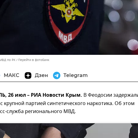
МВД по РК
Перейти в фотобанк
МАКС
Дзен
Telegram
, 26 июл – РИА Новости Крым.
В Феодосии задержал
с крупной партией синтетического наркотика. Об этом
сс-служба регионального МВД.