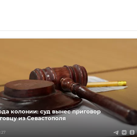
ода колонии: суд вынес приговор
говцу из Севастополя
0:27