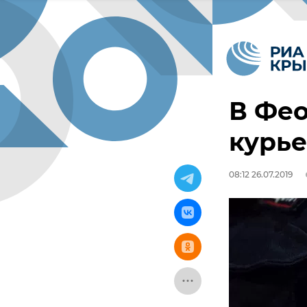
В Фео
курье
08:12 26.07.2019