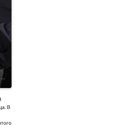
й
а. В
ятого