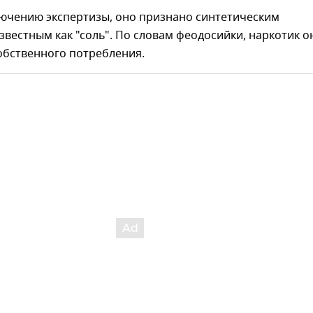
лючению экспертизы, оно признано синтетическим
звестным как "соль". По словам феодосийки, наркотик о
обственного потребления.