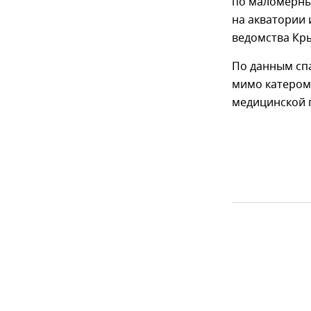
по маломерны
на акватории 
ведомства Кр
По данным сп
мимо катером 
медицинской 