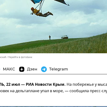
нский
Перейти в фотобанк
МАКС
Дзен
Telegram
, 22 июл — РИА Новости Крым.
На побережье у мыс
век на дельтаплане упал в море, — сообщила пресс-сл