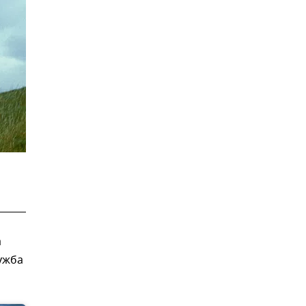
а
ужба