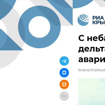
С неб
дельт
авар
10:49 22.07.2019
(об