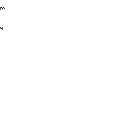
го
им