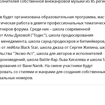
полнителей собственной внежанровой музыки из 85 рег
в будет организована образовательная программа, мас
тическая работа в девяти профессиональных тематичес
тнеров форума. Среди них – школа современной
т Аллы Духовой ("Тодес"), школа продюсирования
о менеджмента, школа саунд-продюсеров и битмейкеров
 от лейбла Black Star, школа джаза от Сергея Жилина, ш
льства "Эксмо-Аст", школа для авторов и исполнителей
роизведений, школа Battle-Rap Льва Киселева и школа S
ования от Вани Nanik. На смене участники будут
ровать со стилями и жанрами для создания собственны
евальных номеров.