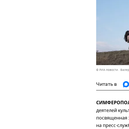
© РИА Новости . Вале
Читать в
СИМФЕРОПОЛЬ
деятелей культ
посвященная х
на пресс-служ