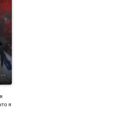
я
что я