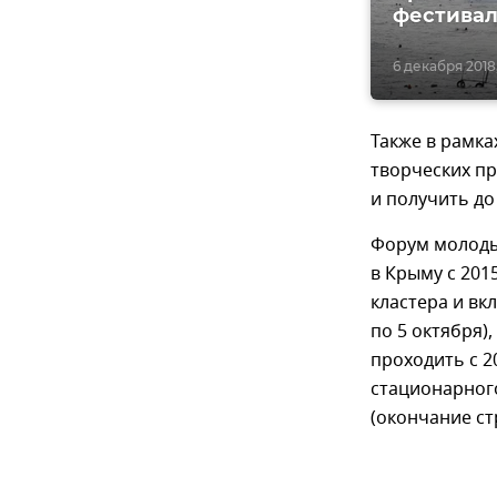
фестивал
6 декабря 2018,
Также в рамк
творческих п
и получить до
Форум молодых
в Крыму с 201
кластера и вк
по 5 октября)
проходить с 2
стационарного
(окончание стр