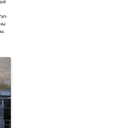
дых
Рэп-
ены
ы.