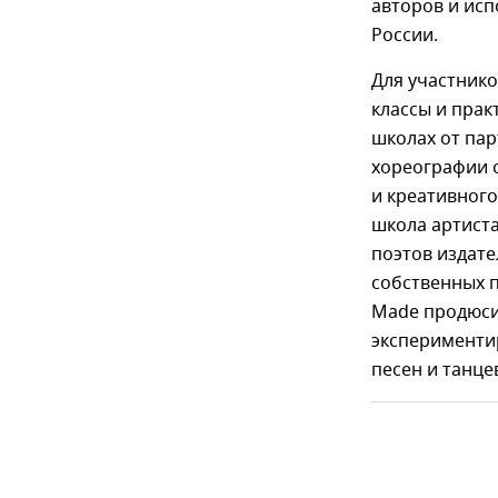
авторов и ис
России.
Для участнико
классы и прак
школах от пар
хореографии о
и креативног
школа артиста
поэтов издате
собственных п
Made продюсир
эксперименти
песен и танц