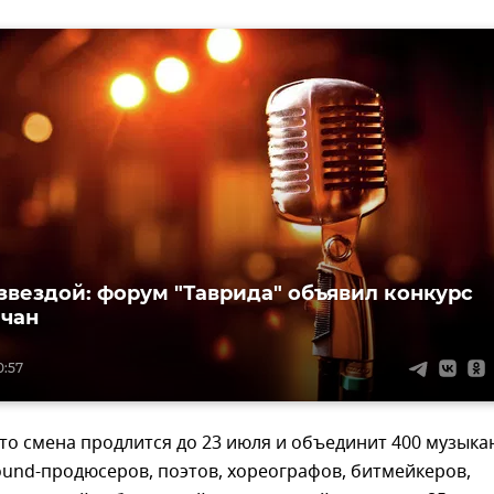
 звездой: форум "Таврида" объявил конкурс
чан
0:57
то смена продлится до 23 июля и объединит 400 музыка
ound-продюсеров, поэтов, хореографов, битмейкеров,