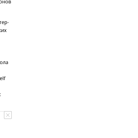
ионов
тер-
ких
,
кола
elf
х