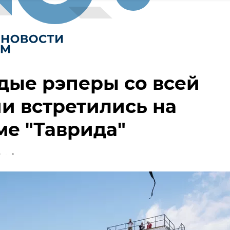
дые рэперы со всей
и встретились на
е "Таврида"