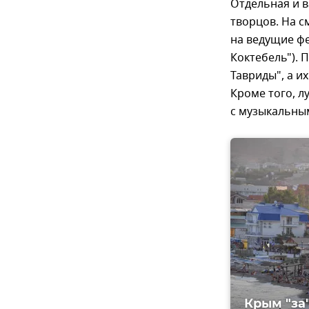
Отдельная и в
творцов. На с
на ведущие фе
Коктебель").
Тавриды", а и
Кроме того, л
с музыкальны
Крым "за