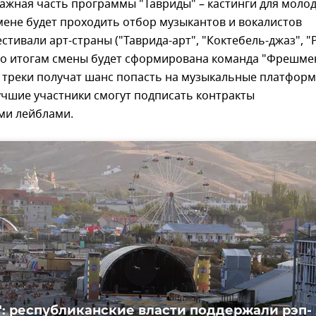
ажная часть программы "Тавриды" – кастинги для моло
мене будет проходить отбор музыкантов и вокалистов
стивали арт-страны ("Таврида-арт", "Коктебель-джаз", "
 По итогам смены будет сформирована команда "Фрешм
х треки получат шанс попасть на музыкальные платформ
учшие участники смогут подписать контракты
ми лейблами.
": республиканские власти поддержали рэп-