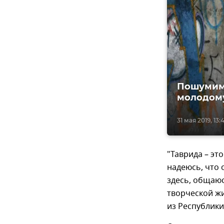
Пошумим:
молодому
31 мая 2019, 13:
"Таврида – эт
надеюсь, что 
здесь, общаю
творческой жи
из Республики