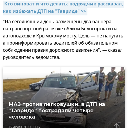
Кто виноват и что делать: подрядчик рассказал, 
как избежать ДТП на "Тавриде" >>
"На сегодняшний день размещены два баннера —
на транспортной развязке вблизи Белогорска и на
автоподходе к Крымскому мосту. Цель — не напугать,
а проинформировать водителей об обязательном
соблюдении правил дорожного движения", — сказал
руководитель ведомства.
МАЗ против легковушки: в ДТП на
"Тавриде" пострадали четыре
человека
15 июля 2019, 10:16