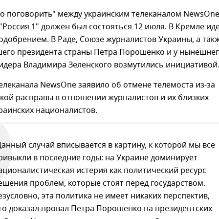
до поговорить" между украинским телеканалом NewsOn
"Россия 1" должен был состояться 12 июля. В Кремле ид
одобрением. В Раде, Союзе журналистов Украины, а так
шего президента страны Петра Порошенко и у нынешне
лидера Владимира Зеленского возмутились инициативой
елеканала NewsOne заявило об отмене телемоста из-за
кой расправы в отношении журналистов и их близких
раинских националистов.
Данный случай вписывается в картину, к которой мы все
ривыкли в последние годы: на Украине доминирует
ационалистическая истерия как политический ресурс
ешения проблем, которые стоят перед государством.
езусловно, эта политика не имеет никаких перспектив,
то доказал провал Петра Порошенко на президентских