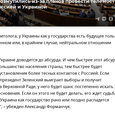
возмутились из-за планов провести телемост
ссией и Украиной
8:29
итолога, у Украины как у государства есть будущее толь
енном или, в крайнем случае, нейтральном отношении
Украине доводится до абсурда. И чем быстрее этот абсу
ольшинство населения страны, тем быстрее будет
становления более тесных контактов с Россией. Если
президент Зеленский выиграет выборы и получит
 Верховной Раде, у него будет шанс постепенно искать 
сновения. Если он этого не будет делать, его ждет судьб
Украина как государство рано или поздно распадется
, – убежден Александр Форманчук.