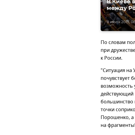
В Киеве 
между Ро
8 июля 2019, 0
По словам пол
при дружеств
к России.
"Ситуация на 
почувствует б
возможность у
действующий 
большинство в
точки соприко
Порошенко, а 
на фрагменты"