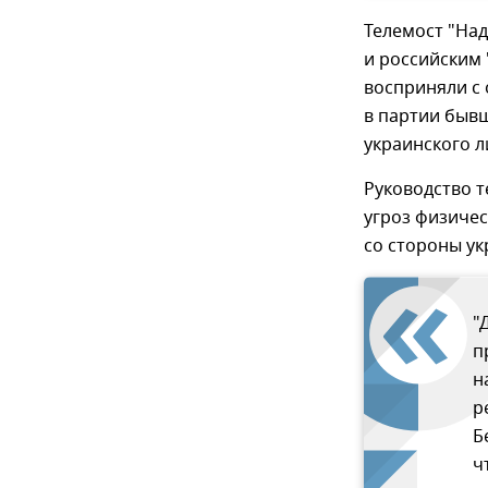
Телемост "На
и российским 
восприняли с 
в партии быв
украинского 
Руководство т
угроз физичес
со стороны ук
"
п
н
р
Б
ч