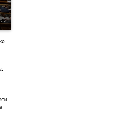
ко
рд
эти
а