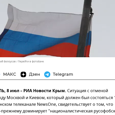
лий Белоусов
Перейти в фотобанк
МАКС
Дзен
Telegram
, 8 июл – РИА Новости Крым.
Ситуация с отменой
ду Москвой и Киевом, который должен был состояться 
нском телеканале NewsOne, свидетельствует о том, что
о-прежнему доминирует "националистическая русофобс