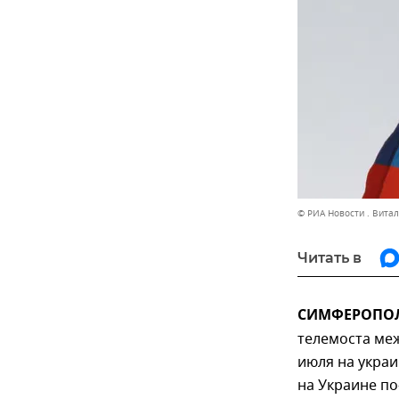
© РИА Новости . Вита
Читать в
СИМФЕРОПОЛЬ
телемоста меж
июля на украи
на Украине п