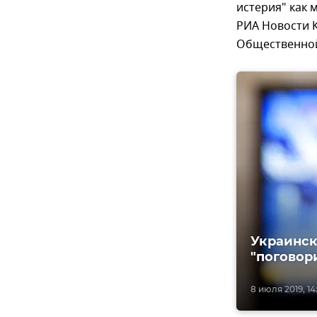
истерия" как 
РИА Новости К
Общественной
Украинск
"поговор
8 июля 2019, 14