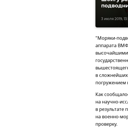
подводни
3 июля 2019, 13:
"Моряки-подв
аппарата ВМФ
высочайшими 
государственн
вышестоящего
в сложнейших
погружением н
Как сообщалос
на научно-ис
в результате 
на военно-мор
проверку.