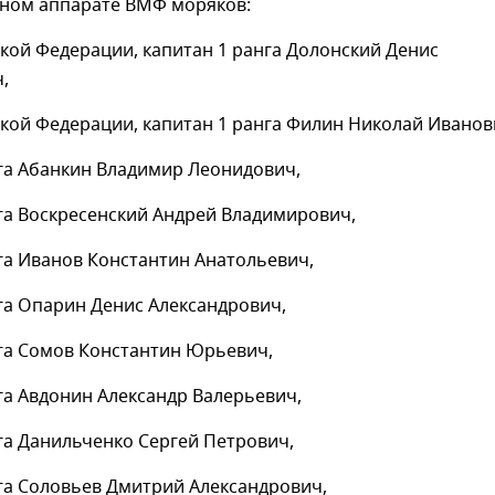
дном аппарате ВМФ моряков:
кой Федерации, капитан 1 ранга Долонский Денис
,
кой Федерации, капитан 1 ранга Филин Николай Иванов
нга Абанкин Владимир Леонидович,
га Воскресенский Андрей Владимирович,
га Иванов Константин Анатольевич,
га Опарин Денис Александрович,
нга Сомов Константин Юрьевич,
га Авдонин Александр Валерьевич,
га Данильченко Сергей Петрович,
га Соловьев Дмитрий Александрович,