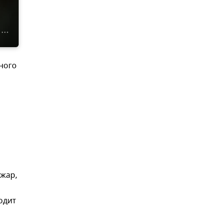
ного
жар,
одит