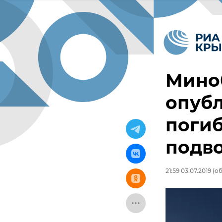
Мино
опуб
поги
подв
21:59 03.07.2019
(об