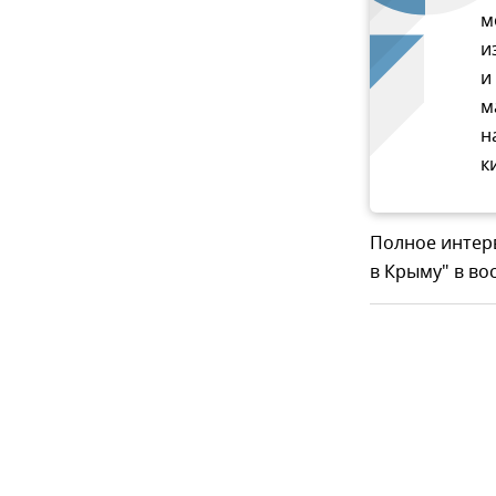
м
и
и
м
н
к
Полное интер
в Крыму" в вос