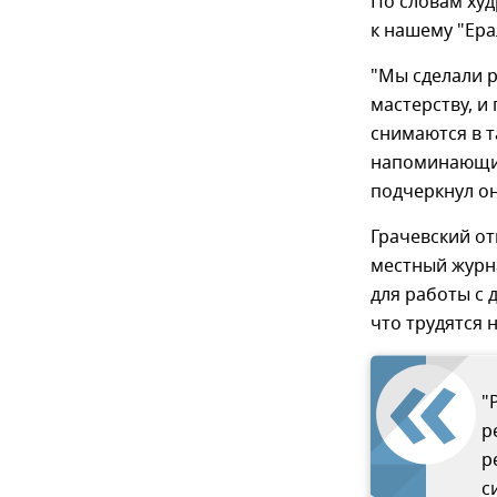
По словам худ
к нашему "Ер
"Мы сделали р
мастерству, и
снимаются в т
напоминающих 
подчеркнул о
Грачевский от
местный журна
для работы с 
что трудятся 
"
р
р
с