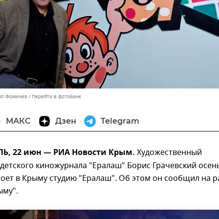
ил Фомичев
Перейти в фотобанк
МАКС
Дзен
Telegram
, 22 июн — РИА Новости Крым.
Художественный
 детского киножурнала "Ералаш" Борис Грачевский осе
роет в Крыму студию "Ералаш". Об этом он сообщил на 
ыму".