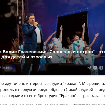
 Борис Грачевский: "Солнечный остров" - эт
 для детей и взрослых
, 10:39
ане идут очень интересные студии "Ералаш". Мы решили,
ополь в первую очередь обделен (такой студией — ред.
сь создадим в сентябре студию "Ералаш", — рассказал о