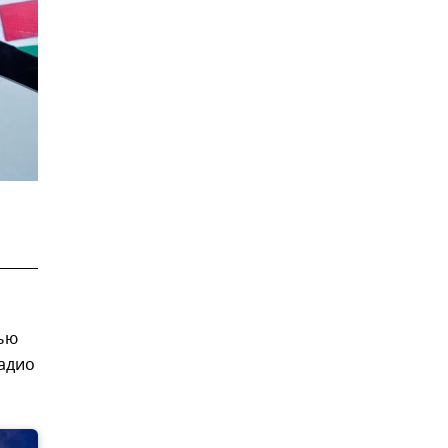
нью
радио