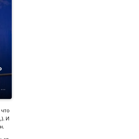
о
 что
). И
н.