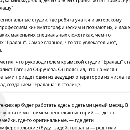
рука киножурнала, дети со всей страны "хотят прикосну
алашу".
егиональные студии, где ребята учатся и актерскому
 профессиям кинематографическим и познают их, и даже
аких маленьких специальных сюжетиках, чем-то
"Ералаш". Самое главное, что это увлекательно", —
н.
метил, что руководителем крымской студии "Ералаш" ст
лист Евгения Обручева. Он пояснил, что на месяц
детьми приедет один из ведущих операторов из числа те
над созданием "Ералаша" в столице.
Режиссер будет работать здесь с детьми целый месяц. В
езультате мы снимем несколько историй — где-то
емейки, где-то оригинальные, — где дети
имферопольские (будут задействованы — ред.) или,