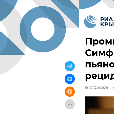
Проми
Симф
пьяно
реци
19:07 13.06.2019