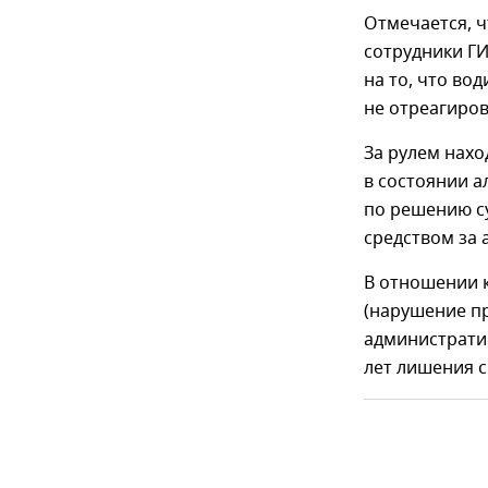
Отмечается, ч
сотрудники Г
на то, что во
не отреагиров
За рулем нахо
в состоянии а
по решению с
средством за
В отношении к
(нарушение п
административ
лет лишения 