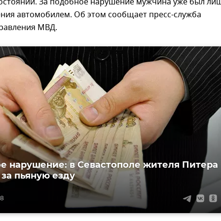
состоянии. За подобное нарушение мужчина уже был ли
ения автомобилем. Об этом сообщает пресс-служба
правления МВД.
е нарушение: в Севастополе жителя Питера
 за пьяную езду
38