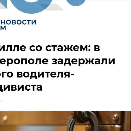
лле со стажем: в
ерополе задержали
го водителя-
дивиста