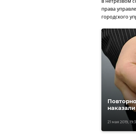
в нетрезвом 
права управл
городского у
Повторно
наказали
21 мая 2019, 19: