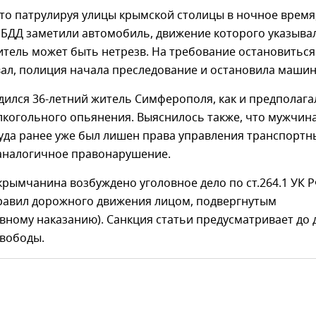
то патрулируя улицы крымской столицы в ночное время
ИБДД заметили автомобиль, движение которого указыва
дитель может быть нетрезв. На требование остановиться
ал, полиция начала преследование и остановила машин
дился 36-летний житель Симферополя, как и предполага
лкогольного опьянения. Выяснилось также, что мужчин
уда ранее уже был лишен права управления транспорт
 аналогичное правонарушение.
рымчанина возбуждено уголовное дело по ст.264.1 УК 
равил дорожного движения лицом, подвергнутым
ному наказанию). Санкция статьи предусматривает до 
свободы.