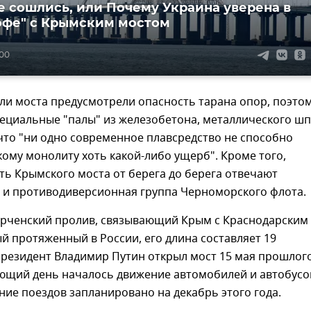
е сошлись, или Почему Украина уверена в
офе" с Крымским мостом
:00
ли моста предусмотрели опасность тарана опор, поэто
пециальные "палы" из железобетона, металлического шп
 что "ни одно современное плавсредство не способно
ому монолиту хоть какой-либо ущерб". Кроме того,
ть Крымского моста от берега до берега отвечают
 и противодиверсионная группа Черноморского флота.
ерченский пролив, связывающий Крым с Краснодарским
й протяженный в России, его длина составляет 19
Президент Владимир Путин открыл мост 15 мая прошлог
ующий день началось движение автомобилей и автобусо
ие поездов запланировано на декабрь этого года.