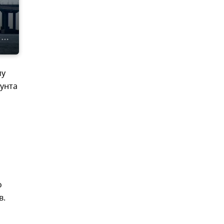
му
унта
о
в.