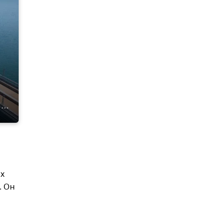
ях
. Он