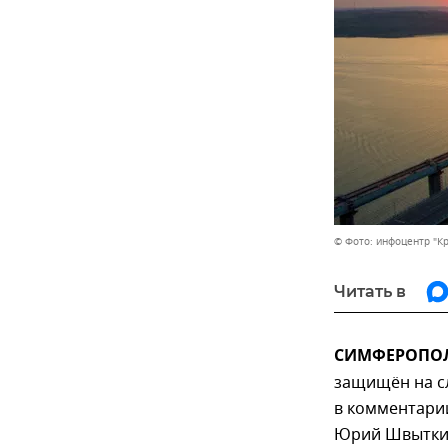
© Фото: инфоцентр "К
Читать в
СИМФЕРОПОЛЬ
защищён на с
в комментар
Юрий Швыткин