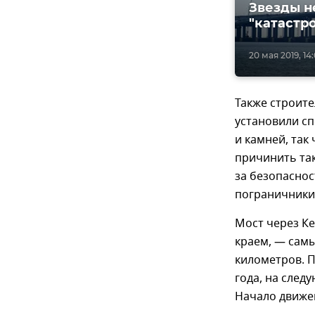
Звезды н
"катастр
20 мая 2019, 14
Также строите
установили с
и камней, так
причинить так
за безопаснос
пограничники
Мост через К
краем, — самы
километров. 
года, на след
Начало движен