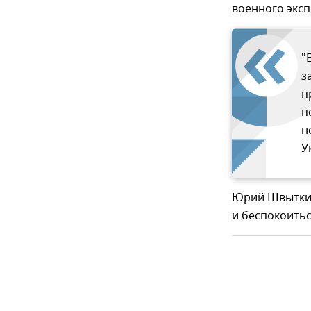
военного экс
"
з
п
п
н
У
Юрий Швыткин
и беспокоитьс