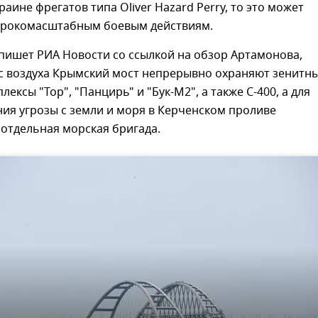
раине фрегатов типа Oliver Hazard Perry, то это может
ирокомасштабным боевым действиям.
 пишет РИА Новости со ссылкой на обзор Артамонова,
 с воздуха Крымский мост непрерывно охраняют зенитн
ексы "Тор", "Панцирь" и "Бук-М2", а также С-400, а для
ия угрозы с земли и моря в Керченском проливе
отдельная морская бригада.