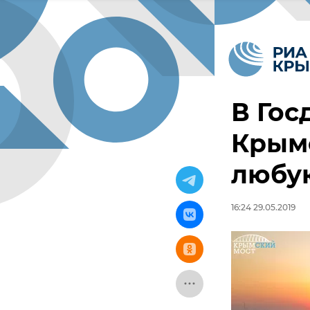
В Гос
Крым
любу
16:24 29.05.2019