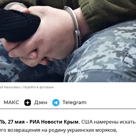
сей Мальгавко
Перейти в фотобанк
МАКС
Дзен
Telegram
, 27 мая – РИА Новости Крым.
США намерены искать
его возвращения на родину украинских моряков,