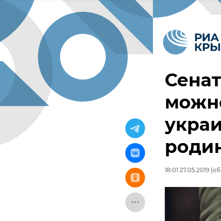
Сена
можно
украи
роди
18:01 27.05.2019
(об