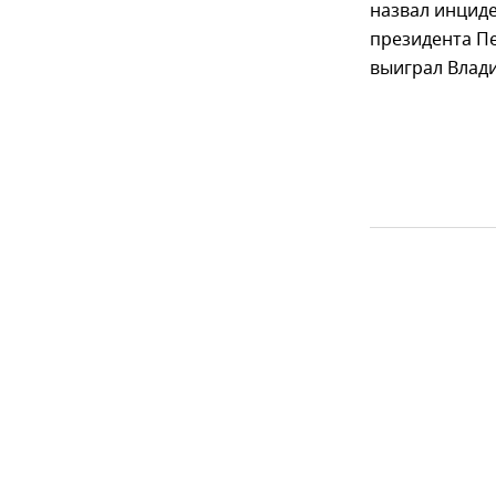
назвал инциде
президента П
выиграл Влад