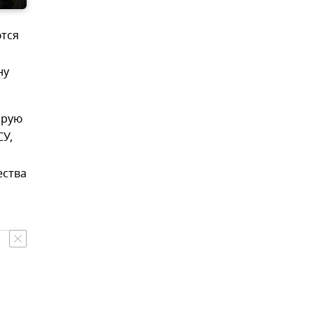
ются
ну
орую
СУ,
ества