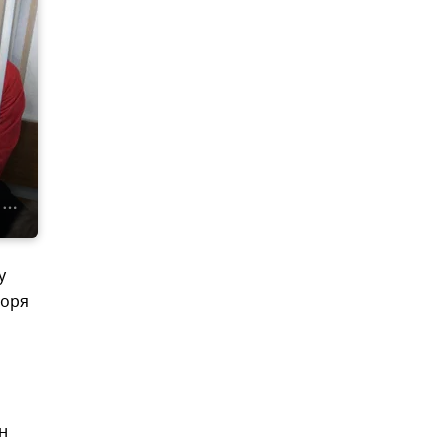
у
моря
н