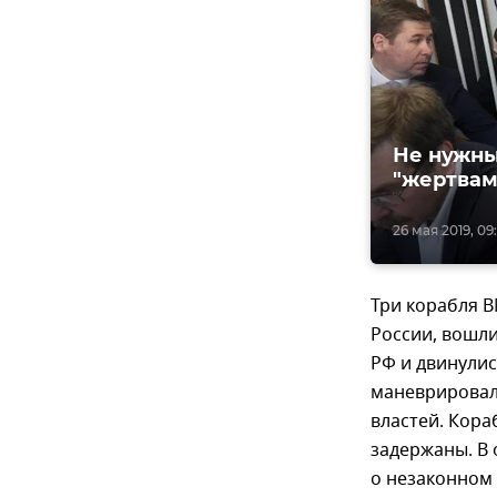
Не нужны
"жертвам
26 мая 2019, 09
Три корабля 
России, вошл
РФ и двинулис
маневрировал
властей. Кора
задержаны. В
о незаконном