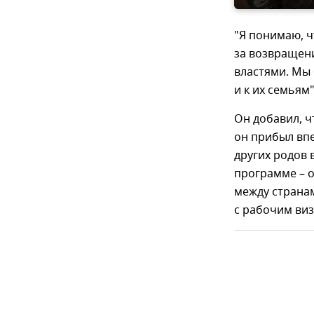
"Я понимаю, ч
за возвращени
властями. Мы 
и к их семьям
Он добавил, ч
он прибыл впе
других родов 
программе – 
между странам
с рабочим виз