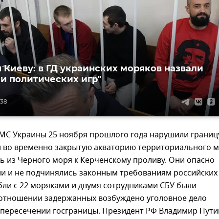
 Киеву: в ГД украинских моряков назвали
и политических игр"
:38
ВМС Украины 25 ноября прошлого года нарушили границ
и во временно закрытую акваторию территориального 
ь из Черного моря к Керченскому проливу. Они опасно
и и не подчинялись законным требованиям российских
бли с 22 моряками и двумя сотрудниками СБУ были
 отношении задержанных возбуждено уголовное дело
 пересечении госграницы. Президент РФ Владимир Пути