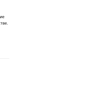
ние
тве.