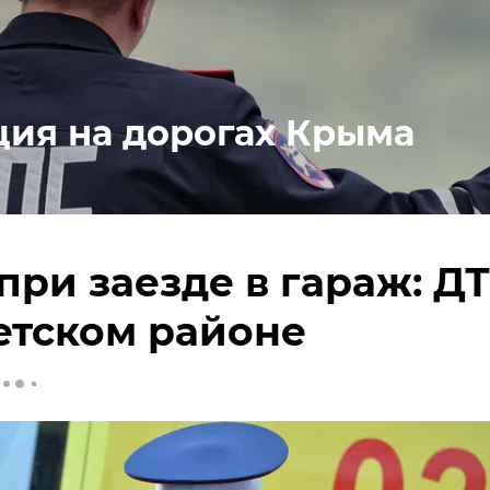
ция на дорогах Крыма
при заезде в гараж: Д
етском районе