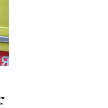
али
ИА