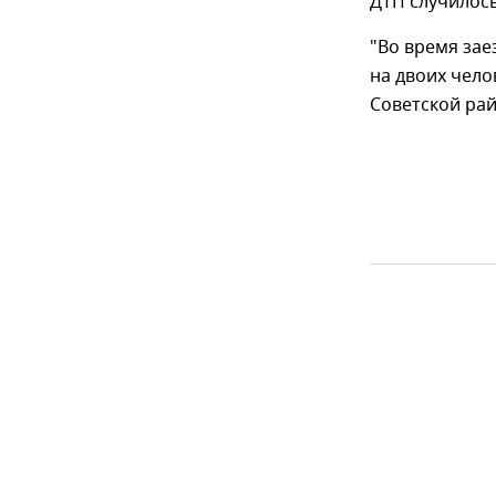
ДТП случилос
"Во время зае
на двоих чело
Советской ра