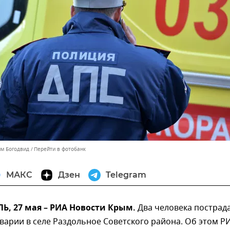
им Богодвид
Перейти в фотобанк
МАКС
Дзен
Telegram
, 27 мая – РИА Новости Крым.
Два человека пострад
аварии в селе Раздольное Советского района. Об этом Р