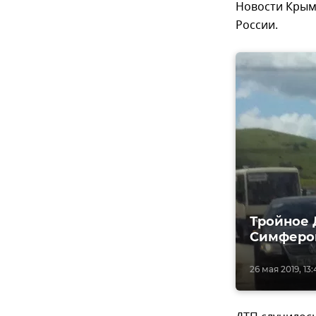
Новости Крым 
России.
Тройное 
Симфероп
26 мая 2019, 13: