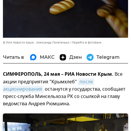
© РИА Новости Крым . Александр Полегенько
Перейти в фотобанк
Читать в
МАКС
Дзен
Telegram
СИМФЕРОПОЛЬ, 24 мая – РИА Новости Крым.
Все
акции предприятия "Крымхлеб"
после 
акционирования
останутся у государства, сообщает
пресс-служба Минсельхоза РК со ссылкой на главу
ведомства Андрея Рюмшина.