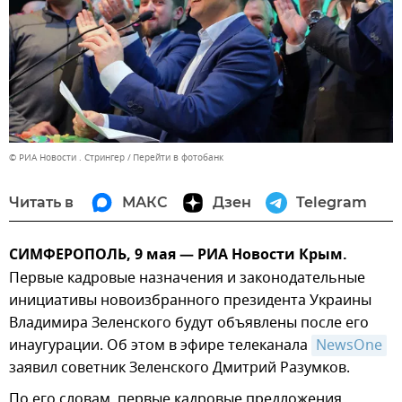
© РИА Новости . Стрингер
Перейти в фотобанк
Читать в
МАКС
Дзен
Telegram
СИМФЕРОПОЛЬ, 9 мая — РИА Новости Крым.
Первые кадровые назначения и законодательные
инициативы новоизбранного президента Украины
Владимира Зеленского будут объявлены после его
инаугурации. Об этом в эфире телеканала
NewsOne
заявил советник Зеленского Дмитрий Разумков.
По его словам, первые кадровые предложения