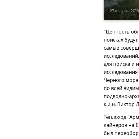
27 августа 2018,
"Ценность обн
поисках буду
самые соверш
исследований,
для поиска и 
исследования 
Черного моря
по всей видим
подводно-арх
к.и.н. Виктор
Теплоход "Арм
лайнеров на Б
был переобор