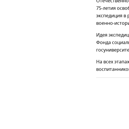
Отечественной
75-летия осво
экспедиция в
военно-истори
Идея экспедиц
Фонда социал
госуниверсите
На всех этапа
воспитанников