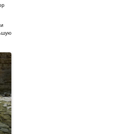
ор
ии
льшую