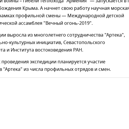
 войны – гибели теплохода "Армения" — запускается в 
бождения Крыма. А начнет свою работу научная морска
 рамках профильной смены — Международной детской
ческой ассамблея "Вечный огонь-2019".
ии выросла из многолетнего сотрудничества "Артека",
ьно-культурных инициатив, Севастопольского
та и Института востоковедения РАН.
х проведения экспедиции планируется участие
 "Артека" из числа профильных отрядов и смен.