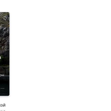
й
ном
кой