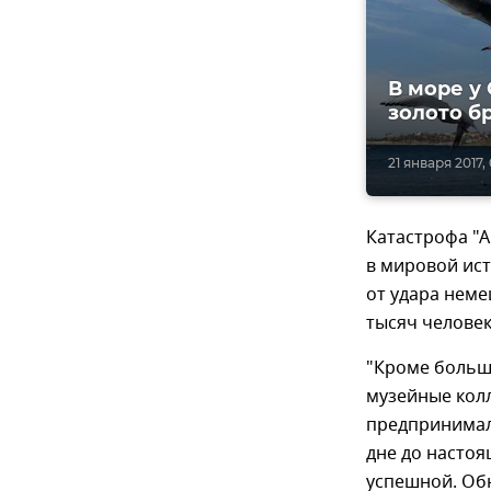
В море у
золото б
21 января 2017, 
Катастрофа "А
в мировой ист
от удара неме
тысяч челове
"Кроме большо
музейные кол
предпринимал
дне до настоя
успешной. Об