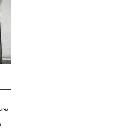
тием
м