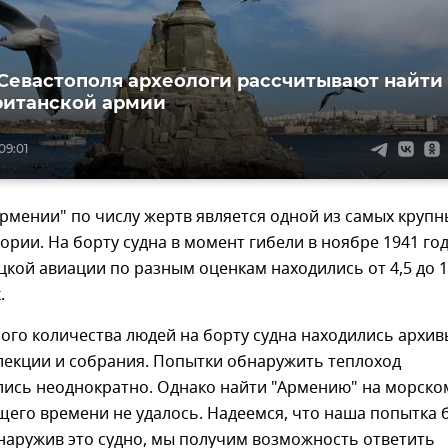
 Севастополя археологи рассчитывают найти
ританской армии
09:01
рмении" по числу жертв является одной из самых крупн
ории. На борту судна в момент гибели в ноябре 1941 го
цкой авиации по разным оценкам находились от 4,5 до 
к.
го количества людей на борту судна находились архив
лекции и собрания. Попытки обнаружить теплоход
ись неоднократно. Однако найти "Армению" на морско
щего времени не удалось. Надеемся, что наша попытка 
наружив это судно, мы получим возможность ответить