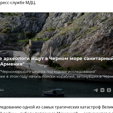
пресс-службе МДЦ.
 археологи ищут в Черном море санитарны
"Армения"
"Черноморского центра подводных исследований"
же в этом году начать поиски кораблей, затонувших в Чер
:44
ледованию одной из самых трагических катастроф Вели