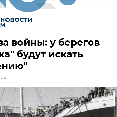
а войны: у берегов
ка" будут искать
ению"