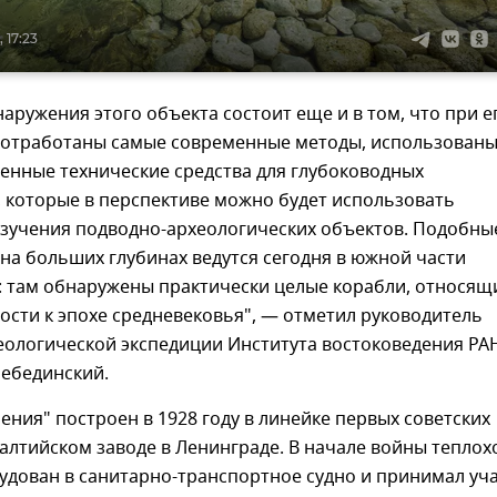
 17:23
аружения этого объекта состоит еще и в том, что при е
т отработаны самые современные методы, использован
енные технические средства для глубоководных
 которые в перспективе можно будет использовать
изучения подводно-археологических объектов. Подобны
на больших глубинах ведутся сегодня в южной части
: там обнаружены практически целые корабли, относящ
ости к эпохе средневековья", — отметил руководитель
еологической экспедиции Института востоковедения РА
 Лебединский.
ения" построен в 1928 году в линейке первых советских
алтийском заводе в Ленинграде. В начале войны теплох
удован в санитарно-транспортное судно и принимал уч