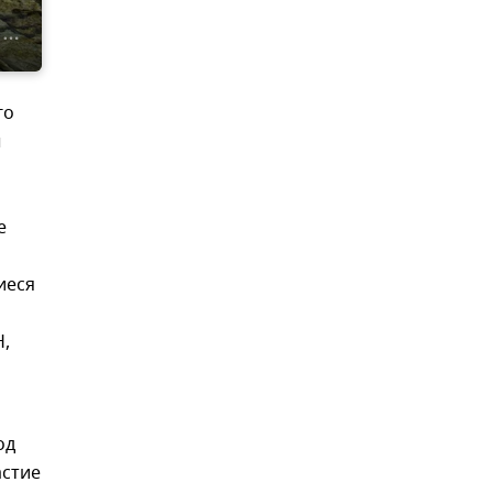
го
ы
е
иеся
Н,
од
астие