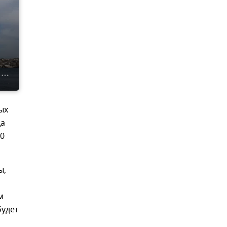
ых
да
10
ы,
м
будет