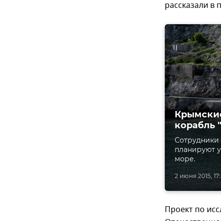
рассказали в 
Крымские
корабль 
Сотрудники 
планируют у
море.
2 июня 2015, 17
Проект по исс