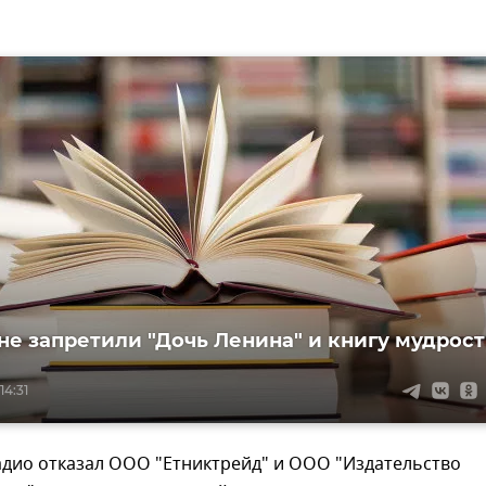
не запретили "Дочь Ленина" и книгу мудрос
14:31
адио отказал ООО "Етниктрейд" и ООО "Издательство