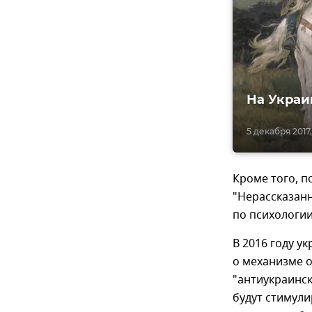
На Украи
5 декабря 2017,
Кроме того, п
"Нерассказанн
по психологии
В 2016 году у
о механизме 
"антиукраинск
будут стимули