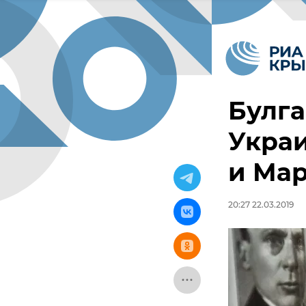
Булга
Украи
и Мар
20:27 22.03.2019