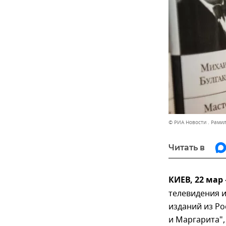
© РИА Новости . Рами
Читать в
КИЕВ, 22 мар
телевидения и
изданий из Ро
и Маргарита",