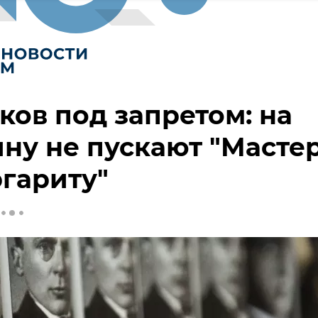
ков под запретом: на
ну не пускают "Масте
гариту"