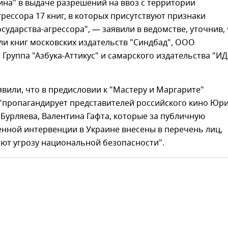
на" в выдаче разрешений на ввоз с территории
грессора 17 книг, в которых присутствуют признаки
сударства-агрессора", — заявили в ведомстве, уточнив,
ли книг московских издательств "Синдбад", ООО
 Группа "Азбука-Аттикус" и самарского издательства "ИД
явили, что в предисловии к "Мастеру и Маргарите"
 "пропагандирует представителей российского кино Юр
 Бурляева, Валентина Гафта, которые за публичную
нной интервенции в Украине внесены в перечень лиц,
ют угрозу национальной безопасности".