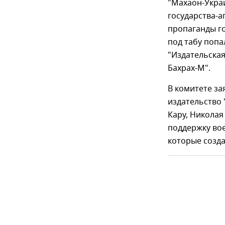
"Махаон-Украи
государства-а
пропаганды го
под табу попа
"Издательская
Бахрах-М".
В комитете за
издательство
Кару, Николая
поддержку вое
которые созда