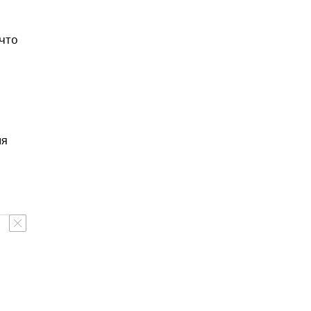
 что
ия