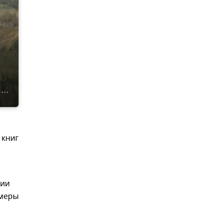
 книг
ции
 меры