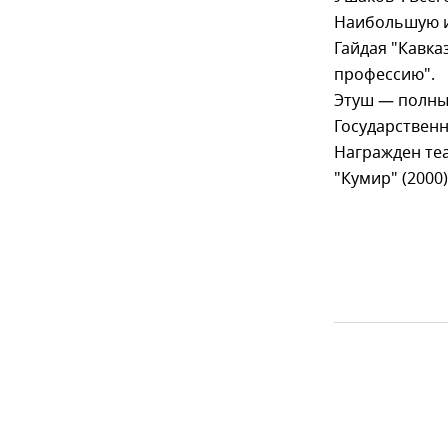
Наибольшую и
Гайдая "Кавка
профессию".
Этуш — полный
Государственн
Награжден теа
"Кумир" (2000)