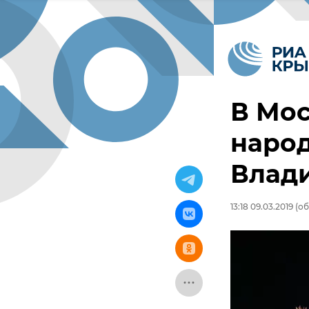
В Мос
народ
Влад
13:18 09.03.2019
(об