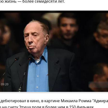
ю жизнь — более семидесяти лет.
 09:20
н дебютировал в кино, в картине Михаила Ромма "Адмир
о на счету Этуша роли в более чем в 150 фильмах.