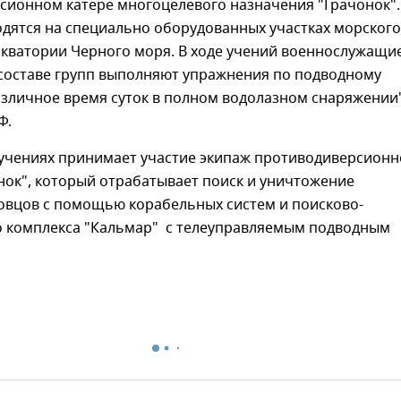
сионном катере многоцелевого назначения "Грачонок".
одятся на специально оборудованных участках морского
акватории Черного моря. В ходе учений военнослужащи
 составе групп выполняют упражнения по подводному
азличное время суток в полном водолазном снаряжении
Ф.
 учениях принимает участие экипаж противодиверсионн
нок", который отрабатывает поиск и уничтожение
овцов с помощью корабельных систем и поисково-
о комплекса "Кальмар" с телеуправляемым подводным