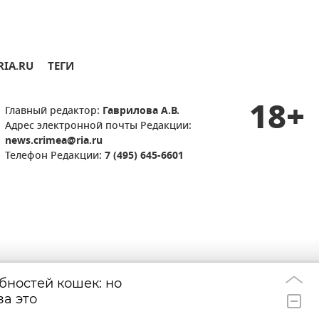
RIA.RU
ТЕГИ
18+
Главный редактор:
Гаврилова А.В.
Адрес электронной почты Редакции:
news.crimea@ria.ru
Телефон Редакции:
7 (495) 645-6601
бностей кошек: но
Вина Массандры
20:11
за это