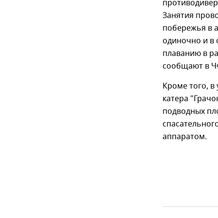
противодивер
Занятия пров
побережья в 
одиночно и в
плаванию в р
сообщают в Ч
Кроме того, в
катера "Грачо
подводных пл
спасательног
аппаратом.