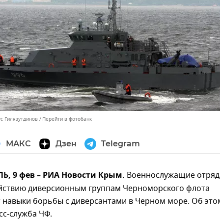
ус Гилязутдинов
Перейти в фотобанк
МАКС
Дзен
Telegram
, 9 фев – РИА Новости Крым.
Военнослужащие отряд
йствию диверсионным группам Черноморского флота
 навыки борьбы с диверсантами в Черном море. Об это
сс-служба ЧФ.