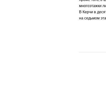
многоэтажки л
В Керчи в дес
на седьмом эт