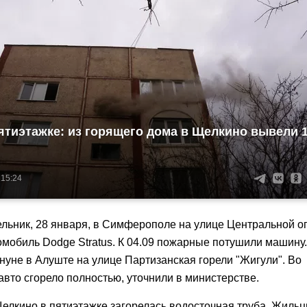
ятиэтажке: из горящего дома в Щелкино вывели 
 15:24
ельник, 28 января, в Симферополе на улице Центральной о
мобиль Dodge Stratus. К 04.09 пожарные потушили машину.
нуне в Алуште на улице Партизанская горели "Жигули". Во
вто сгорело полностью, уточнили в министерстве.
Щелкино в пятиэтажке загорелась водосточная труба. Жиль