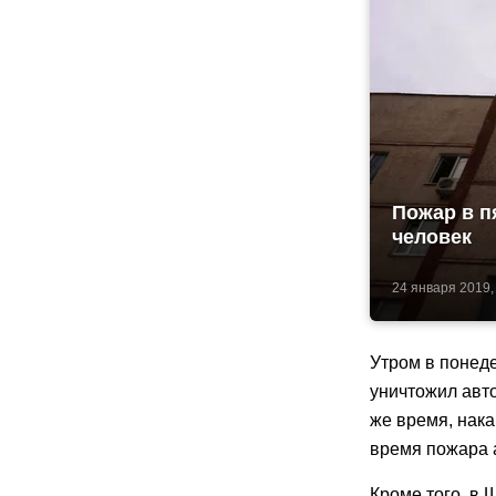
Пожар в п
человек
24 января 2019,
Утром в понед
уничтожил авто
же время, нака
время пожара а
Кроме того, в 