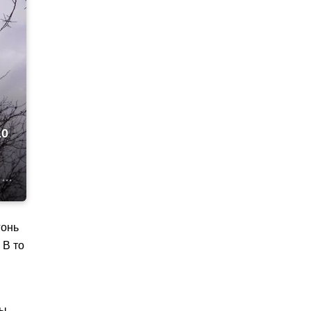
10
гонь
 В то
цы