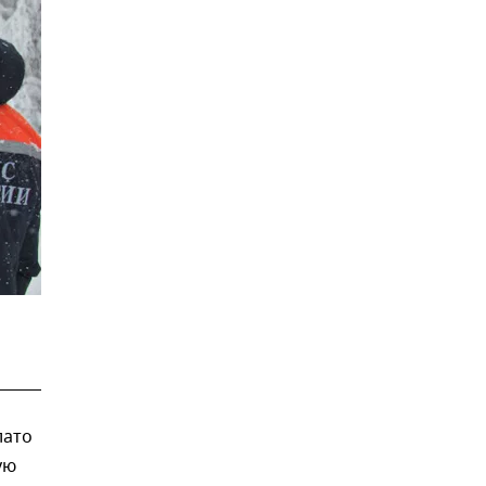
лато
ую