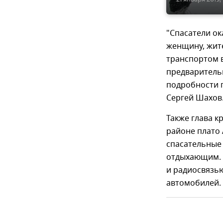
"Спасатели о
женщину, жите
транспортом 
предварительн
подробности 
Сергей Шахов
Также глава к
районе плато
спасательные
отдыхающим. 
и радиосвязью
автомобилей.