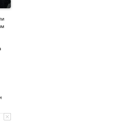
ли
ым
а
и