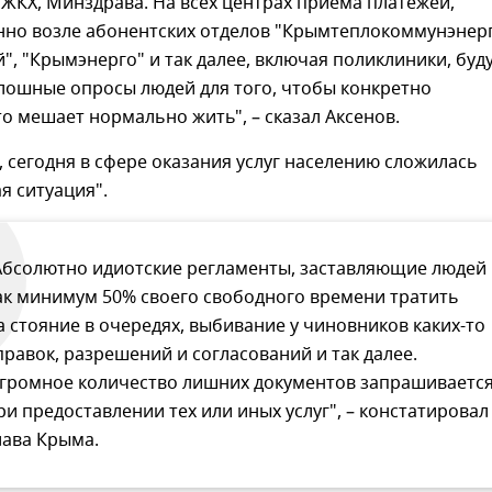
ЖКХ, Минздрава. На всех центрах приема платежей,
нно возле абонентских отделов "Крымтеплокоммунэнерг
", "Крымэнерго" и так далее, включая поликлиники, буд
лошные опросы людей для того, чтобы конкретно
то мешает нормально жить", – сказал Аксенов.
, сегодня в сфере оказания услуг населению сложилась
я ситуация".
Абсолютно идиотские регламенты, заставляющие людей
ак минимум 50% своего свободного времени тратить
а стояние в очередях, выбивание у чиновников каких-то
правок, разрешений и согласований и так далее.
громное количество лишних документов запрашиваетс
ри предоставлении тех или иных услуг", – констатировал
лава Крыма.