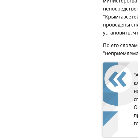
министерства 
непосредстве
"Крымгазсетей
проведены сп
установить, ч
По его словам
"неприемлема
"
к
н
с
О
п
г