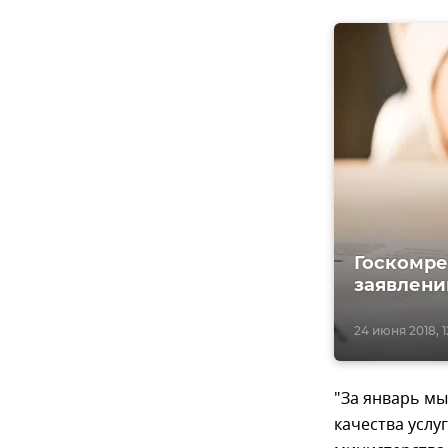
Госкомре
заявлени
24 июня 2018, 1
"За январь м
качества услу