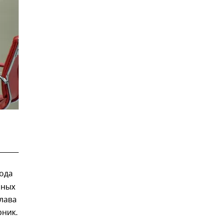
года
нных
лава
рник.