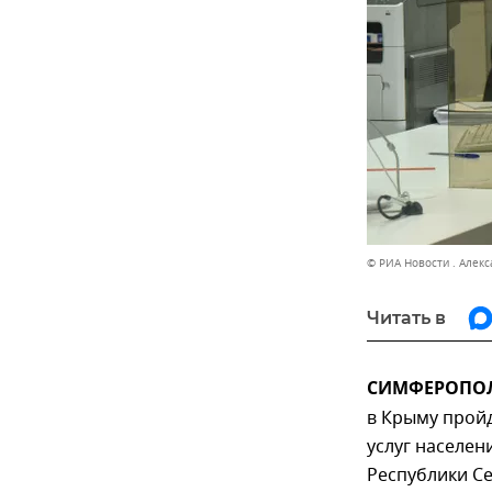
© РИА Новости . Алек
Читать в
СИМФЕРОПОЛЬ
в Крыму пройд
услуг населен
Республики Се