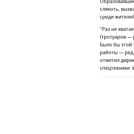
Образовавшие
слякоть, вызв
среди жителе
"Раз не хвата
(тротуаров — 
Было бы этой
работы — ред.
отметил дирек
спецтехники в