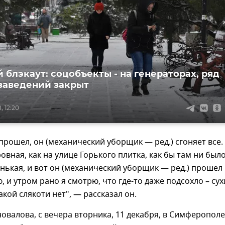
 блэкаут: соцобъекты - на генераторах, ряд
заведений закрыт
, 12:20
прошел, он (механический уборщик — ред.) сгоняет все.
овная, как на улице Горького плитка, как бы там ни было
нькая, и вот он (механический уборщик — ред.) прошел
, и утром рано я смотрю, что где-то даже подсохло – сух
акой слякоти нет", — рассказал он.
овалова, с вечера вторника, 11 декабря, в Симферополе