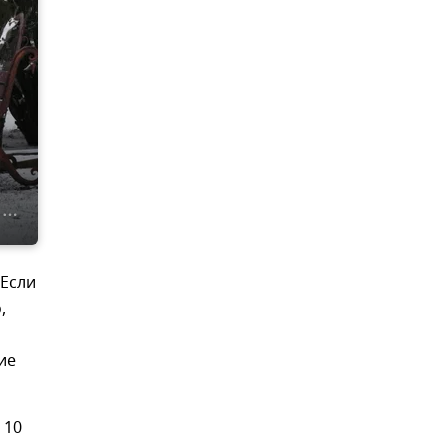
 Если
,
ие
 10