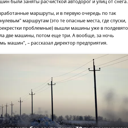
ин были заняты расчисткой автодорог и улиц от снега.
азработанные маршруты, и в первую очередь по так
улевым" маршрутам (это те опасные места, где спуски,
рекрестки проблемные) вышли машины уже в полдевято
ла две машины, потом еще три. А вообще, за ночь
мь машин", – рассказал директор предприятия.