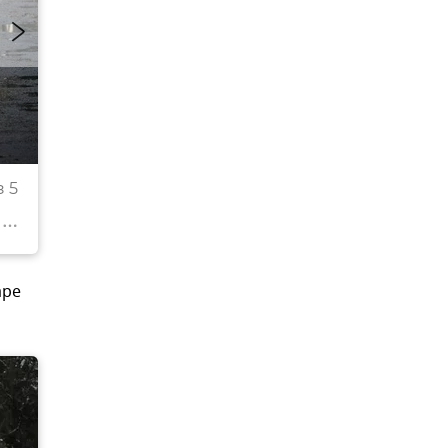
Последствия снегопада в Симферополе, 12.12.201
 5
© РИА Новости Крым . Александр Полегенько
Перейти в фотобанк
аре