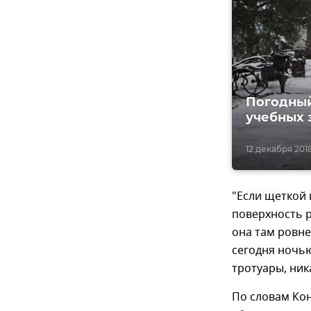
Погодный
учебных 
12 декабря 2018
"Если щеткой 
поверхность р
она там ровне
сегодня ночью
тротуары, ник
По словам Кон