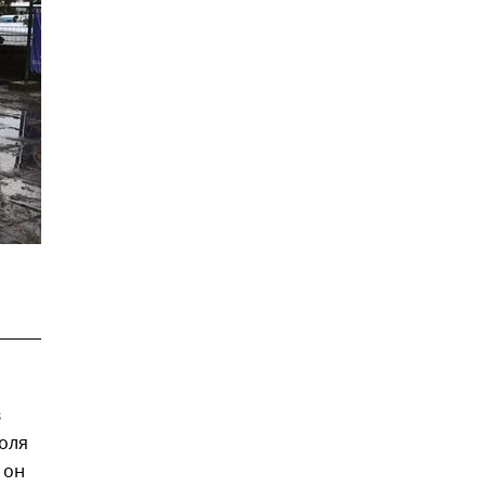
в
оля
 он