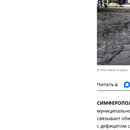
© РИА Новости Крым .
Читать в
СИМФЕРОПОЛЬ
муниципально
связывает об
с дефицитом 