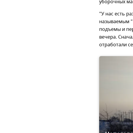
уборочных маш
"У нас есть р
называемым "н
подъемы и пе
вечера. Снача
отработали се