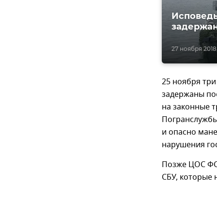
Исповедь
задержан
27 ноября 2018,
25 ноября три
задержаны пос
на законные 
Погранслужбы
и опасно мане
нарушения го
Позже ЦОС ФС
СБУ, которые 