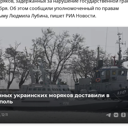
оряков, задержанных за нарушение государственной гр
ября. Об этом сообщили уполномоченный по правам
рыму Людмила Лубина, пишет РИА Новости.
ных украинских моряков доставили в
поль
12:11