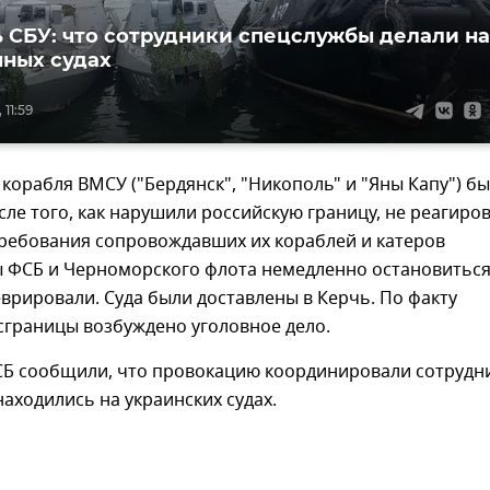
 СБУ: что сотрудники спецслужбы делали на
ных судах
 11:59
 корабля ВМСУ ("Бердянск", "Никополь" и "Яны Капу") б
ле того, как нарушили российскую границу, не реагиро
требования сопровождавших их кораблей и катеров
 ФСБ и Черноморского флота немедленно остановитьс
врировали. Суда были доставлены в Керчь. По факту
сграницы возбуждено уголовное дело.
Б сообщили, что провокацию координировали сотрудн
находились на украинских судах.