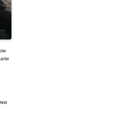
ыли
вали
я
ики