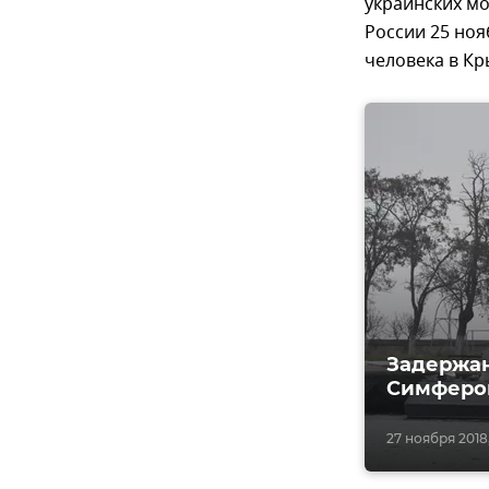
украинских м
России 25 но
человека в К
Задержан
Симферо
27 ноября 2018, 