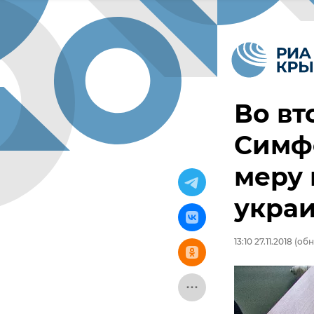
Во вт
Симф
меру 
укра
13:10 27.11.2018
(обно