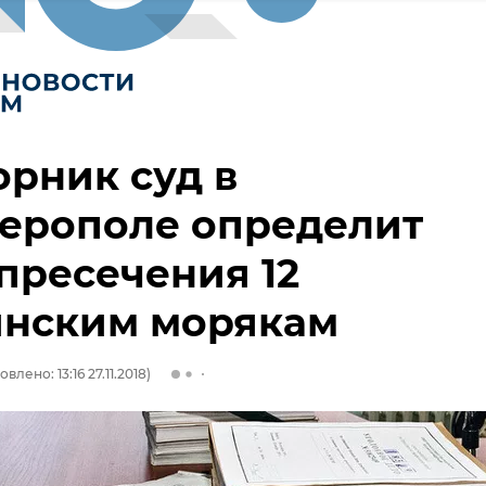
орник суд в
ерополе определит
пресечения 12
инским морякам
влено: 13:16 27.11.2018)