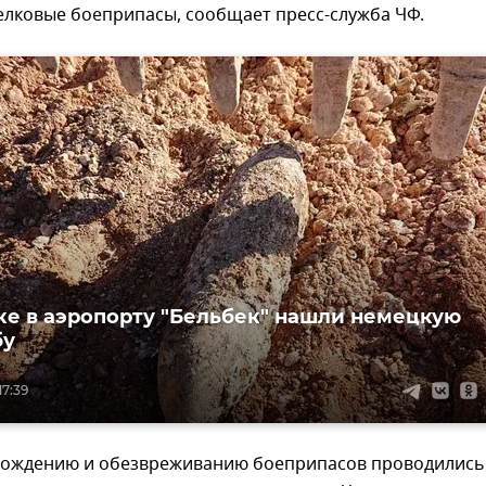
елковые боеприпасы, сообщает пресс-служба ЧФ.
ке в аэропорту "Бельбек" нашли немецкую
бу
17:39
хождению и обезвреживанию боеприпасов проводились