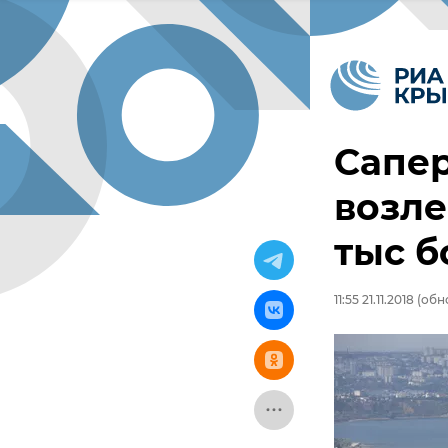
Сапе
возле
тыс б
11:55 21.11.2018
(обно