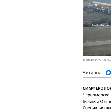
© РИА Новости . Алек
Читать в
СИМФЕРОПОЛЬ
Черноморског
Великой Отеч
Специалистам