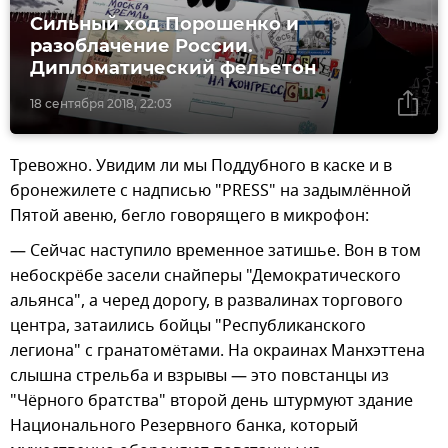
Сильный ход Порошенко и
разоблачение России.
Дипломатический фельетон
18 сентября 2018, 22:03
Тревожно. Увидим ли мы Поддубного в каске и в
бронежилете с надписью "PRESS" на задымлённой
Пятой авеню, бегло говорящего в микрофон:
— Сейчас наступило временное затишье. Вон в том
небоскрёбе засели снайперы "Демократического
альянса", а черед дорогу, в развалинах торгового
центра, затаились бойцы "Республиканского
легиона" с гранатомётами. На окраинах Манхэттена
слышна стрельба и взрывы — это повстанцы из
"Чёрного братства" второй день штурмуют здание
Национального Резервного банка, который