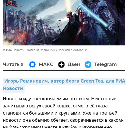
© РИА Новости . Виталий Подвицкий
Перейти в фотобанк
Читать в
МАКС
Дзен
Telegram
Игорь Романович, автор блога Green Tea, для РИА 
Новости
Новости идут нескончаемым потоком. Некоторые
зачитываю вслух своей кошке, отчего её глаза
становятся большими и круглыми. Уже на третьей
новости она обычно сбегает, сворачивается в каком-
нибудь укромном месте в клубок и укоризненно