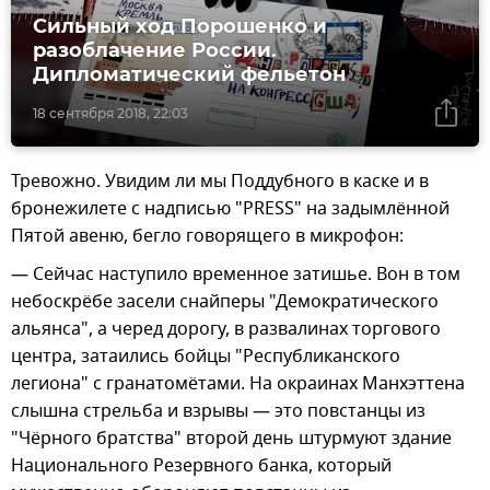
Сильный ход Порошенко и
разоблачение России.
Дипломатический фельетон
18 сентября 2018, 22:03
Тревожно. Увидим ли мы Поддубного в каске и в
бронежилете с надписью "PRESS" на задымлённой
Пятой авеню, бегло говорящего в микрофон:
— Сейчас наступило временное затишье. Вон в том
небоскрёбе засели снайперы "Демократического
альянса", а черед дорогу, в развалинах торгового
центра, затаились бойцы "Республиканского
легиона" с гранатомётами. На окраинах Манхэттена
слышна стрельба и взрывы — это повстанцы из
"Чёрного братства" второй день штурмуют здание
Национального Резервного банка, который