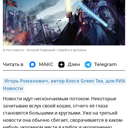
© РИА Новости . Виталий Подвицкий
Перейти в фотобанк
Читать в
МАКС
Дзен
Telegram
Игорь Романович, автор блога Green Tea, для РИА 
Новости
Новости идут нескончаемым потоком. Некоторые
зачитываю вслух своей кошке, отчего её глаза
становятся большими и круглыми. Уже на третьей
новости она обычно сбегает, сворачивается в каком-
нибудь укромном месте в клубок и укоризненно