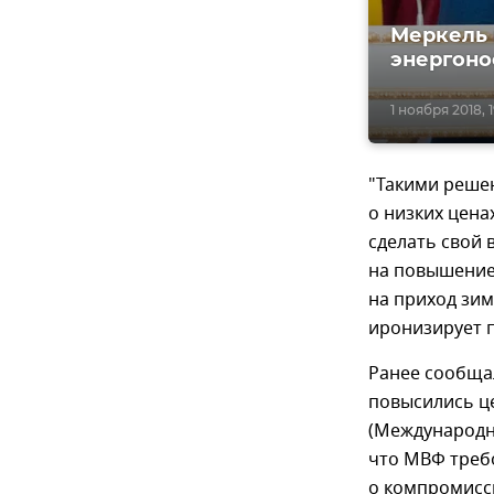
Меркель 
энергоно
1 ноября 2018, 1
"Такими реше
о низких цена
сделать свой 
на повышение
на приход зим
иронизирует 
Ранее сообщал
повысились це
(Международн
что МВФ треб
о компромисс