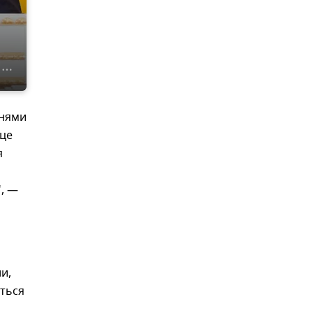
снями
нце
я
", —
и,
ться