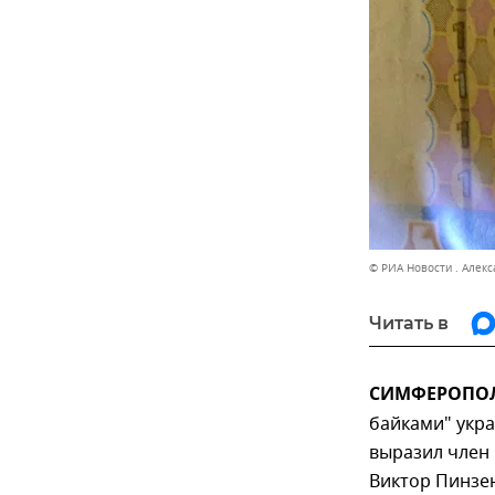
© РИА Новости . Алек
Читать в
СИМФЕРОПОЛЬ
байками" укра
выразил член
Виктор Пинзен