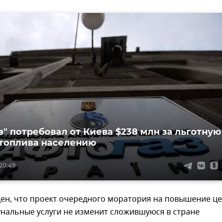
з" потребовал от Киева $238 млн за льготную
топлива населению
20:49
ден, что проект очередного моратория на повышение ц
унальные услуги не изменит сложившуюся в стране