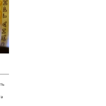
ить
та