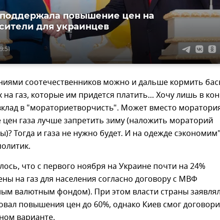
поддержала повышение цен на
сители для украинцев
9:51
ниями соотечественников можно и дальше кормить ба
х на газ, которые им придется платить… Хочу лишь в ко
вклад в "мораториетворчисть". Может вместо моратори
 цен газа лучше запретить зиму (наложить мораторий
ы)? Тогда и газа не нужно будет. И на одежде сэкономим
политик.
ось, что с первого ноября на Украине почти на 24%
ны на газ для населения согласно договору с МВФ
ым валютным фондом). При этом власти страны заявлял
овал повышения цен до 60%, однако Киев смог договори
ном варианте.