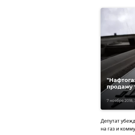
"Нафтога
продажу 
7 ноября 2018, 
Депутат убеж
на газ и комм