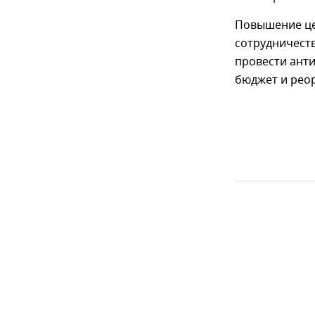
Повышение це
сотрудничеств
провести ант
бюджет и рео