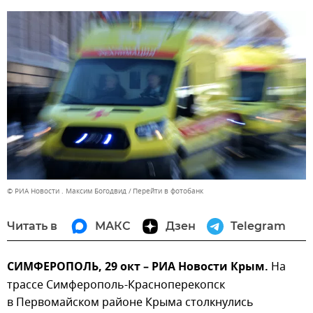
© РИА Новости . Максим Богодвид
Перейти в фотобанк
Читать в
МАКС
Дзен
Telegram
СИМФЕРОПОЛЬ, 29 окт – РИА Новости Крым.
На
трассе Симферополь-Красноперекопск
в Первомайском районе Крыма столкнулись