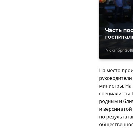
Часть по
госпитал
17 октября 2018,
На место прои
руководители 
министры. На
специалисты.
родным и близ
и версии этой
по результат
общественнос