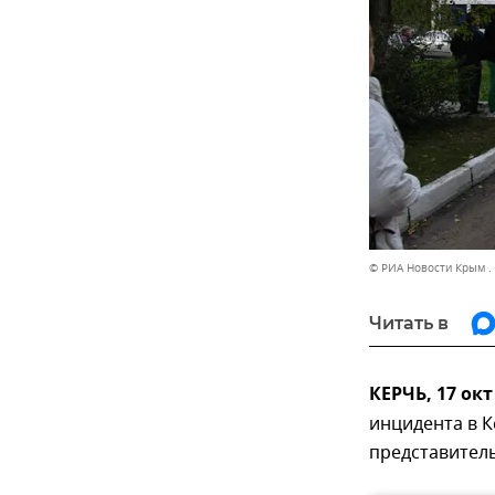
© РИА Новости Крым .
Читать в
КЕРЧЬ, 17 ок
инцидента в 
представитель