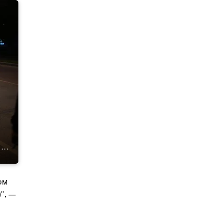
л
ом
", —