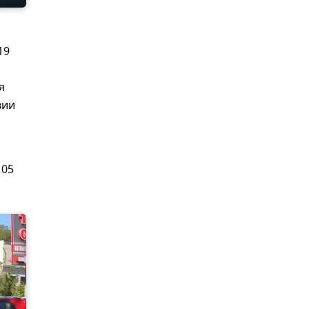
19
я
вии
105