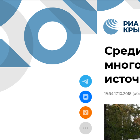
Среди
много
исто
19:54 17.10.2018
(обн