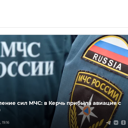
ение сил МЧС: в Керчь прибыла авиация с
а
 19:16