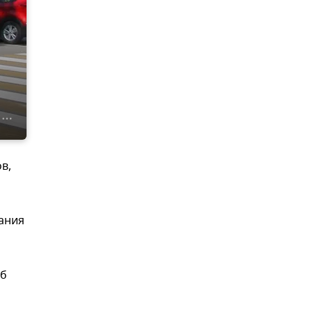
в,
ания
жб