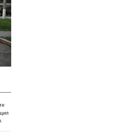
те
бщил
.