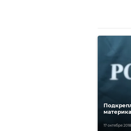
Подкрепл
материк
17 октября 2018,