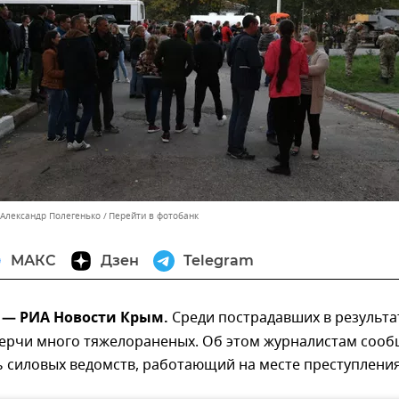
 Александр Полегенько
Перейти в фотобанк
МАКС
Дзен
Telegram
т — РИА Новости Крым.
Среди пострадавших в результа
Керчи много тяжелораненых. Об этом журналистам соо
 силовых ведомств, работающий на месте преступления