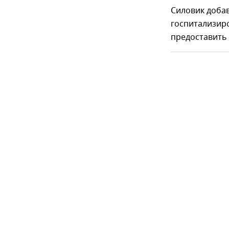
Силовик добав
госпитализиро
предоставить