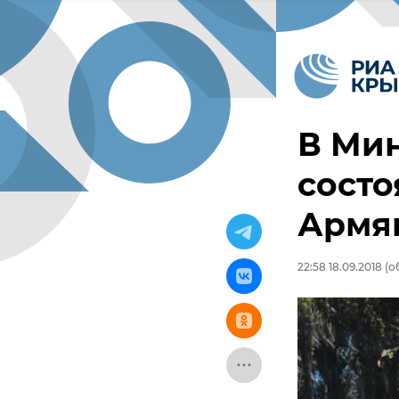
В Мин
состо
Армя
22:58 18.09.2018
(об