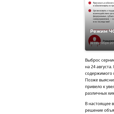
Режим ЧС
14 сентября 201
Выброс серни
на 24 августа
содержимого 
Позже выяснил
привело к ув
различных хи
В настоящее в
решение объяв