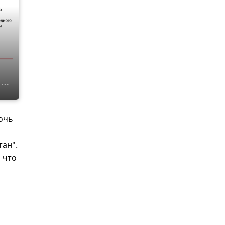
очь
ан".
 что