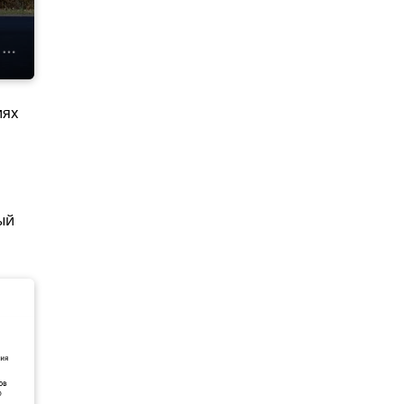
иях
ый