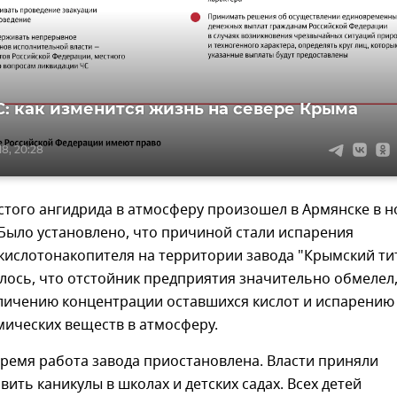
: как изменится жизнь на севере Крыма
8, 20:28
стого ангидрида в атмосферу произошел в Армянске в н
. Было установлено, что причиной стали испарения
кислотонакопителя на территории завода "Крымский тит
ось, что отстойник предприятия значительно обмелел,
еличению концентрации оставшихся кислот и испарению
мических веществ в атмосферу.
ремя работа завода приостановлена. Власти приняли
ить каникулы в школах и детских садах. Всех детей