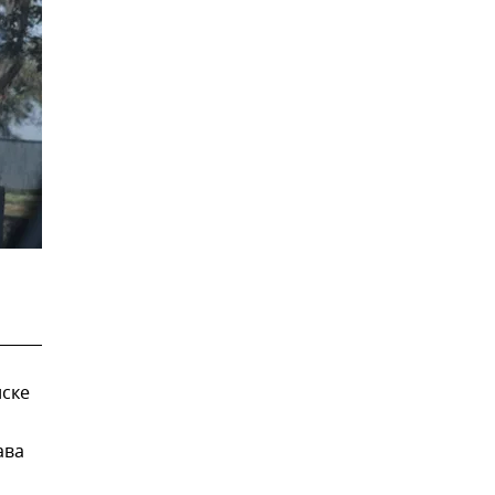
нске
ава