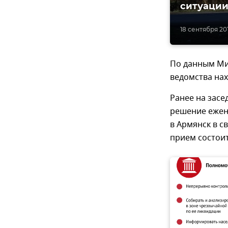
ситуации
18 сентября 201
По данным Мин
ведомства нах
Ранее на зас
решение ежен
в Армянск в с
прием состоит