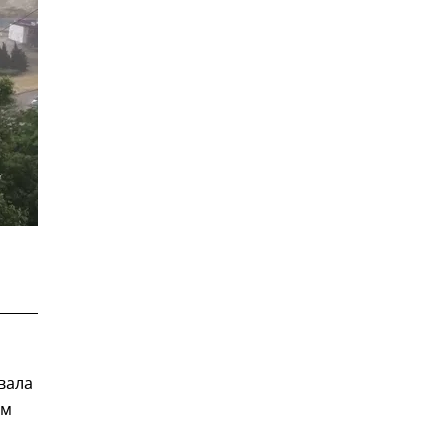
вала
ом