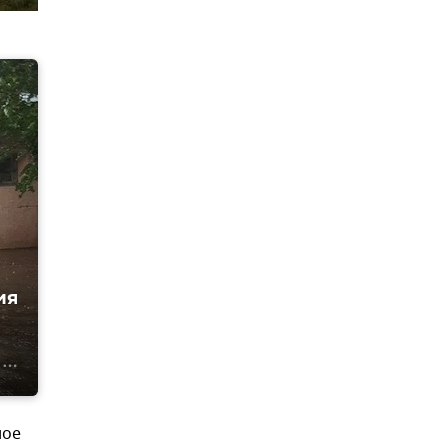
ия
ное