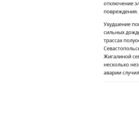
отключение эл
повреждения.
Ухудшение пог
сильных дожде
трассах полуо
Севастопольск
Жигалиной се
несколько нез
аварии случил