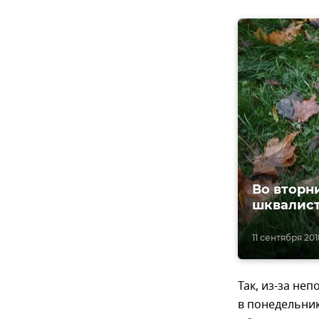
Во вторн
шквалист
11 сентября 201
Так, из-за н
в понедельни