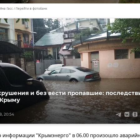
Яна Гасс
Перейти в фотобанк
крушения и без вести пропавшие: последств
 Крыму
8, 20:54
по информации "Крымэнерго" в 06.00 произошло аварий