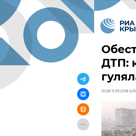
Обест
ДТП: 
гулял
10:38 11.09.2018
(обн